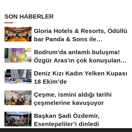
SON HABERLER
Gloria Hotels & Resorts, Ödüllü
bar Panda & Sons ile
unutulmaz bir...
Bodrum'da anlamlı buluşma!
Özgür Aras'ın çok konuşulan
kitabı...
Deniz Kızı Kadın Yelken Kupası
18 Ekim’de
Çeşme, ismini aldığı tarihi
çeşmelerine kavuşuyor
Başkan Şadi Özdemir,
Esentepeliler’i dinledi