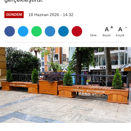
18 Haziran 2026 - 14:32
GÜNDEM
A
A
Büyüt
Küçült
Dinle