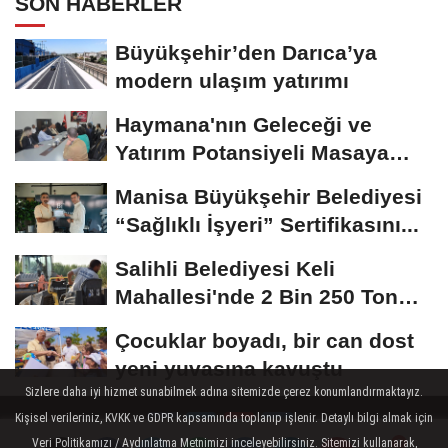
SON HABERLER
Büyükşehir’den Darıca’ya
modern ulaşım yatırımı
Haymana'nın Geleceği ve
Yatırım Potansiyeli Masaya
Yatırıldı
Manisa Büyükşehir Belediyesi
“Sağlıklı İşyeri” Sertifikasını...
Salihli Belediyesi Keli
Mahallesi'nde 2 Bin 250 Ton
Sıcak Asfalt Çalışmasını...
Çocuklar boyadı, bir can dost
yeni yuvasına kavuştu
Sizlere daha iyi hizmet sunabilmek adına sitemizde çerez konumlandırmaktayız.
Kişisel verileriniz, KVKK ve GDPR kapsamında toplanıp işlenir. Detaylı bilgi almak için
Veri Politikamızı / Aydınlatma Metnimizi inceleyebilirsiniz. Sitemizi kullanarak,