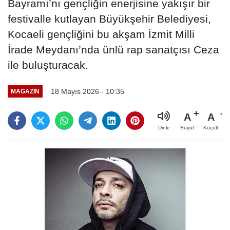
Bayramı’nı gençliğin enerjisine yakışır bir
festivalle kutlayan Büyükşehir Belediyesi,
Kocaeli gençliğini bu akşam İzmit Milli
İrade Meydanı’nda ünlü rap sanatçısı Ceza
ile buluşturacak.
18 Mayıs 2026 - 10:35
MAGAZİN
A
A
Büyüt
Küçült
Dinle