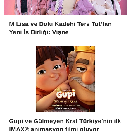
M Lisa ve Dolu Kadehi Ters Tut’tan
Yeni İş Birliği: Vişne
Gupi ve Gülmeyen Kral Türkiye'nin ilk
IMAX® animasyon filmi oluyor