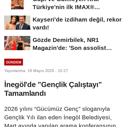
Türkiye'nin ilk IMAX®
animasyon filmi oluyor
Kayseri'de izdiham değil, rekor
vardı!
Gözde Demirbilek, NR1
Magazin'de: 'Son assolist
olarak var olacağım!'...
GÜNDEM
Yayınlanma: 18 Mayıs 2026 - 10:27
İnegöl'de "Gençlik Çalıştayı"
Tamamlandı
2026 yılını “Gücümüz Genç” sloganıyla
Gençlik Yılı ilan eden İnegöl Belediyesi,
Mart ayında yapılan arama konferansının