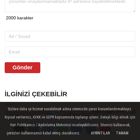
Gönder
İLGINIZI ÇEKEBILIR
Sizlere daha iyi hizmet sunabilmek adına sitemizde çerez konumlandırmaktayız.
Kişisel verileriniz, KVKK ve GDPR kapsamında toplanıp işlenir. Detaylı bilgi almak için
Veri Politikamızı / Aydınlatma Metnimizi inceleyebilirsiniz. Sitemizi kullanarak,
çerezleri kullanmamızı kabul etmiş olacaksınız.
AYRINTILAR
TAMAM
Yorumlar
Yorumlar