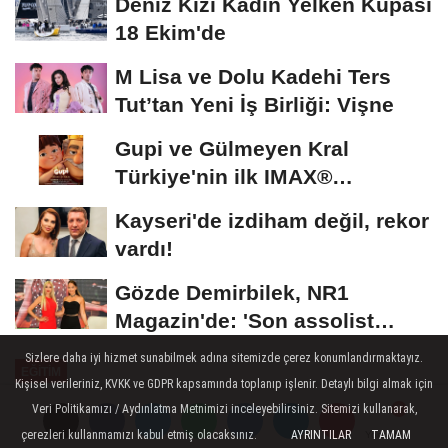
Deniz Kızı Kadın Yelken Kupası
18 Ekim'de
M Lisa ve Dolu Kadehi Ters
Tut’tan Yeni İş Birliği: Vişne
Gupi ve Gülmeyen Kral
Türkiye'nin ilk IMAX®
animasyon filmi oluyor
Kayseri'de izdiham değil, rekor
vardı!
Gözde Demirbilek, NR1
Magazin'de: 'Son assolist
olarak var olacağım!'...
Sizlere daha iyi hizmet sunabilmek adına sitemizde çerez konumlandırmaktayız.
EĞİTİM
Kişisel verileriniz, KVKK ve GDPR kapsamında toplanıp işlenir. Detaylı bilgi almak için
Yayınlanma: 12 Haziran 2026 - 16:07
Veri Politikamızı / Aydınlatma Metnimizi inceleyebilirsiniz. Sitemizi kullanarak,
çerezleri kullanmamızı kabul etmiş olacaksınız.
AYRINTILAR
TAMAM
Yorumlar
Yorumlar