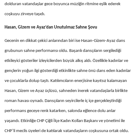
dolduran vatandaşlar gece boyunca müziğin ritmine eşlik ederek
coşkuyu zirveye taşıdı.
Hasan, Gizem ve Ayaz’dan Unutulmaz Sahne Şovu
Gecenin en dikkat çekici anlarından biri ise Hasan-Gizem-Ayaz dans
grubunun sahne performansı oldu. Başarılı dansçıların sergilediği
etkileyici gösteriler izleyicilerden büyük alkış aldı. Özellikle kadınlar ve
gençlerin yoğun ilgi gösterdiği etkinlikte sahne önü dans eden kadınlar
ve çocuklarla dolup taştı. Katılımcıların enerjisine kayıtsız kalamayan
Hasan, Gizem ve Ayaz üçlüsü, sahneden inerek vatandaşlarla birlikte
roman havası oynadı. Dansçıların seyircilerle iç içe gerçekleştirdiği
performans geceye renk katarken, salonda eğlence dolu anlar
yaşandı. Etkinliğe CHP Çiğli İlçe Kadın Kolları Başkanı ve yönetimi ile
CHP’li meclis üyeleri de katılarak vatandaşların coşkusuna ortak oldu.