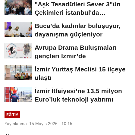
"Aşk Tesadüfleri Sever 3"ün
Çekimleri İstanbul'da
Tamamlandı!
Buca’da kadınlar buluşuyor,
dayanışma güçleniyor
Avrupa Drama Buluşmaları
gençleri İzmir’de
İzmir Yurttaş Meclisi 15 ilçeye
ulaştı
İzmir İtfaiyesi’ne 13,5 milyon
Euro’luk teknoloji yatırımı
EĞİTİM
Yayınlanma: 15 Mayıs 2026 - 10:15