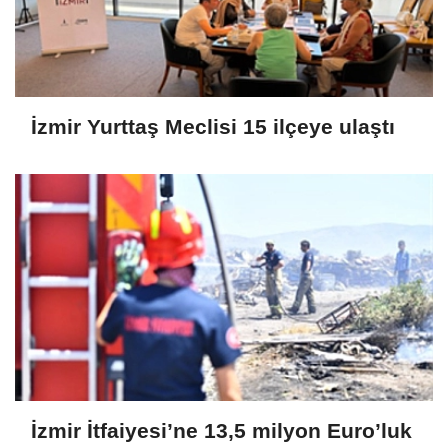
İzmir Yurttaş Meclisi 15 ilçeye ulaştı
İzmir İtfaiyesi’ne 13,5 milyon Euro’luk