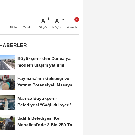
A
A
Büyüt
Küçült
Dinle
Yazdır
Yorumlar
 HABERLER
Büyükşehir’den Darıca’ya
modern ulaşım yatırımı
Haymana'nın Geleceği ve
Yatırım Potansiyeli Masaya
Yatırıldı
Manisa Büyükşehir
Belediyesi “Sağlıklı İşyeri”
Sertifikasını...
Salihli Belediyesi Keli
Mahallesi'nde 2 Bin 250 Ton
Sıcak Asfalt Çalışmasını...