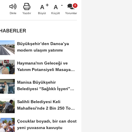
A
A
Büyüt
Küçült
Dinle
Yazdır
Yorumlar
 HABERLER
Büyükşehir’den Darıca’ya
modern ulaşım yatırımı
Haymana'nın Geleceği ve
Yatırım Potansiyeli Masaya
Yatırıldı
Manisa Büyükşehir
Belediyesi “Sağlıklı İşyeri”
Sertifikasını...
Salihli Belediyesi Keli
Mahallesi'nde 2 Bin 250 Ton
Sıcak Asfalt Çalışmasını...
Çocuklar boyadı, bir can dost
yeni yuvasına kavuştu