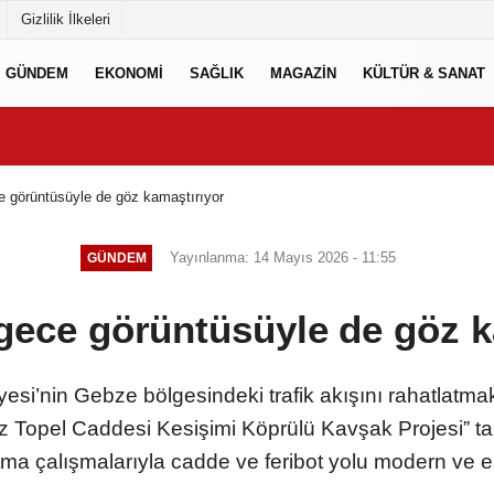
Gizlilik İlkeleri
GÜNDEM
EKONOMİ
SAĞLIK
MAGAZİN
KÜLTÜR & SANAT
e görüntüsüyle de göz kamaştırıyor
Yayınlanma: 14 Mayıs 2026 - 11:55
GÜNDEM
 gece görüntüsüyle de göz k
esi’nin Gebze bölgesindeki trafik akışını rahatlatma
iz Topel Caddesi Kesişimi Köprülü Kavşak Projesi”
tma çalışmalarıyla cadde ve feribot yolu modern ve es