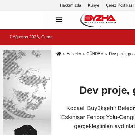
Hakkımızda
Künye
Çerez Politikası
7 Ağustos 2026, Cuma
Haberler
GÜNDEM
Dev proje, gec
Dev proje,
Kocaeli Büyükşehir Belediy
“Eskihisar Feribot Yolu-Ceng
gerçekleştirilen aydınla