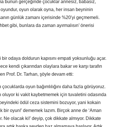
a bunun gerçeğinde çocuklar annesiz, babasız,
ir oyundur, oyun olarak oyna, her insan beyninin
sanın günlük zamanı içerisinde %20'yi geçmemeli.
hbet gibi, bunlara da zaman ayırmalısın’ önerisi
 bir odaya doldurun kapısını empati yoksunluğu açar.
e kendi çıkarından olaylara bakar ve karşı tarafın
n Prof. Dr. Tarhan, şöyle devam etti:
çocuklarda oyun bağımlılığını daha fazla görüyoruz.
ı oluyor ki vakit kaybetmemek için tuvaletini odasında
 beyindeki ödül ceza sistemini bozuyor, yani kokain
acak bir oyun!’ dememek lazım. Birçok anne de ‘Aman
Ne olacak ki!’ deyip, çok dikkate almıyor. Dikkate
ra artık başka şeyden haz almamaya başlıyor. Artık