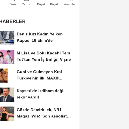
Büyüt
Küçült
Dinle
Yazdır
Yorumlar
 HABERLER
Deniz Kızı Kadın Yelken
Kupası 18 Ekim'de
M Lisa ve Dolu Kadehi Ters
Tut’tan Yeni İş Birliği: Vişne
Gupi ve Gülmeyen Kral
Türkiye'nin ilk IMAX®
animasyon filmi oluyor
Kayseri'de izdiham değil,
rekor vardı!
Gözde Demirbilek, NR1
Magazin'de: 'Son assolist
olarak var olacağım!'...