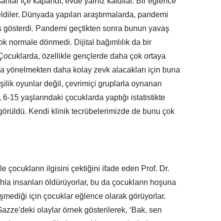
anlar içe kapandı, evde yalnız kaldılar. Bir eğlence
neldiler. Dünyada yapılan araştırmalarda, pandemi
ış gösterdi. Pandemi geçtikten sonra bunun yavaş
 normale dönmedi. Dijital bağımlılık da bir
i. Çocuklarda, özellikle gençlerde daha çok ortaya
ara yönelmekten daha kolay zevk alacakları için buna
şilik oyunlar değil, çevrimiçi gruplarla oynanan
, 6-15 yaşlarındaki çocuklarda yaptığı istatistikte
 görüldü. Kendi klinik tecrübelerimizde de bunu çok
e çocukların ilgisini çektiğini ifade eden Prof. Dr.
hla insanları öldürüyorlar, bu da çocukların hoşuna
şmediği için çocuklar eğlence olarak görüyorlar.
azze'deki olaylar örnek gösterilerek, ‘Bak, sen