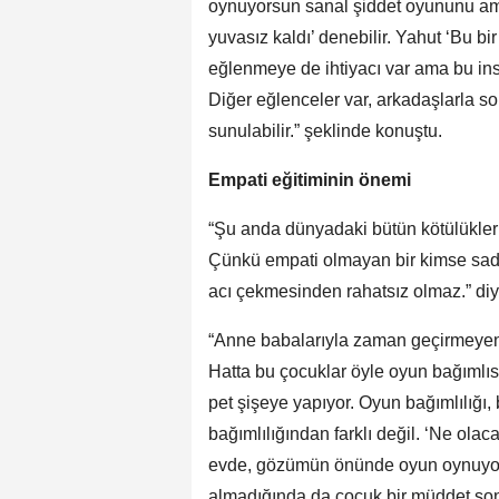
oynuyorsun sanal şiddet oyununu am
yuvasız kaldı’ denebilir. Yahut ‘Bu b
eğlenmeye de ihtiyacı var ama bu in
Diğer eğlenceler var, arkadaşlarla so
sunulabilir.” şeklinde konuştu.
Empati eğitiminin önemi
“Şu anda dünyadaki bütün kötülükleri
Çünkü empati olmayan bir kimse sadec
acı çekmesinden rahatsız olmaz.” diye
“Anne babalarıyla zaman geçirmeyen 
Hatta bu çocuklar öyle oyun bağımlıs
pet şişeye yapıyor. Oyun bağımlılığı,
bağımlılığından farklı değil. ‘Ne ol
evde, gözümün önünde oyun oynuyor. 
almadığında da çocuk bir müddet son