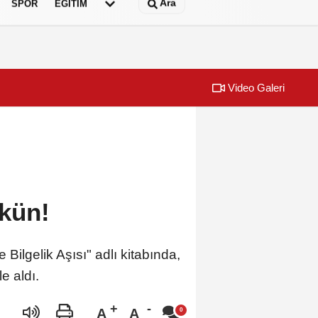
Ara
SPOR
EĞİTİM
Video Galeri
mkün!
Bilgelik Aşısı" adlı kitabında,
le aldı.
A
A