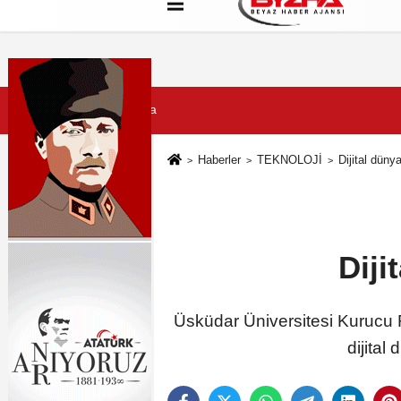
Hakkımızda
Künye
Çerez Politikası
7 Ağustos 2026, Cuma
Haberler
TEKNOLOJİ
Dijital dün
Diji
Üsküdar Üniversitesi Kurucu Re
dijital