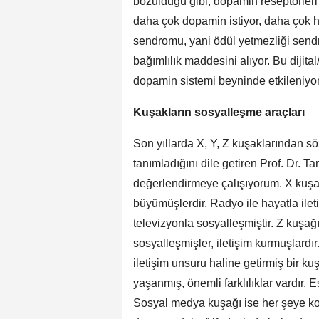
bozulduğu gibi, dopamin reseptörleri
daha çok dopamin istiyor, daha çok 
sendromu, yani ödül yetmezliği send
bağımlılık maddesini alıyor. Bu dijital
dopamin sistemi beyninde etkileniyor
Kuşakların sosyalleşme araçları
Son yıllarda X, Y, Z kuşaklarından söz
tanımladığını dile getiren Prof. Dr. 
değerlendirmeye çalışıyorum. X kuş
büyümüşlerdir. Radyo ile hayatla ilet
televizyonla sosyalleşmiştir. Z kuşa
sosyalleşmişler, iletişim kurmuşlardı
iletişim unsuru haline getirmiş bir ku
yaşanmış, önemli farklılıklar vardır. E
Sosyal medya kuşağı ise her şeye kola