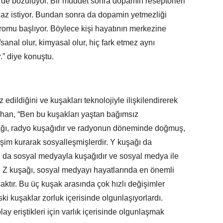
 de bozuluyor. Bir müddet sonra dopamin reseptörleri
haz istiyor. Bundan sonra da dopamin yetmezliği
romu başlıyor. Böylece kişi hayatının merkezine
/sanal olur, kimyasal olur, hiç fark etmez aynı
.” diye konuştu.
 edildiğini ve kuşakları teknolojiyle ilişkilendirerek
Tarhan, “Ben bu kuşakları yaştan bağımsız
ağı, radyo kuşağıdır ve radyonun döneminde doğmuş,
işim kurarak sosyalleşmişlerdir. Y kuşağı da
ğı da sosyal medyayla kuşağıdır ve sosyal medya ile
r. Z kuşağı, sosyal medyayı hayatlarında en önemli
şaktır. Bu üç kuşak arasında çok hızlı değişimler
ski kuşaklar zorluk içerisinde olgunlaşıyorlardı.
y eriştikleri için varlık içerisinde olgunlaşmak