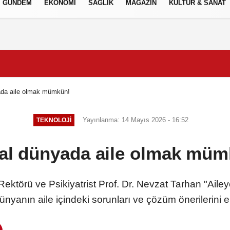
GÜNDEM
EKONOMİ
SAĞLIK
MAGAZİN
KÜLTÜR & SANAT
Gizlilik İlkeleri
yada aile olmak mümkün!
Yayınlanma: 14 Mayıs 2026 - 16:52
TEKNOLOJİ
tal dünyada aile olmak mü
ktörü ve Psikiyatrist Prof. Dr. Nevzat Tarhan "Aileye 
 dünyanın aile içindeki sorunları ve çözüm önerilerini e