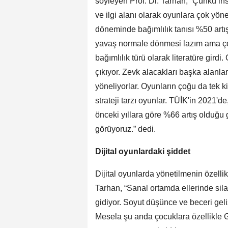
söyleyen Prof. Dr. Tarhan, “Çünkü ins
ve ilgi alanı olarak oyunlara çok yö
döneminde bağımlılık tanısı %50 art
yavaş normale dönmesi lazım ama çok
bağımlılık türü olarak literatüre gird
çıkıyor. Zevk alacakları başka alanl
yöneliyorlar. Oyunların çoğu da tek ki
strateji tarzı oyunlar. TÜİK'in 2021'de
önceki yıllara göre %66 artış olduğu
görüyoruz.” dedi.
Dijital oyunlardaki şiddet
Dijital oyunlarda yönetilmenin özellikl
Tarhan, “Sanal ortamda ellerinde sila
gidiyor. Soyut düşünce ve beceri geli
Mesela şu anda çocuklara özellikle G