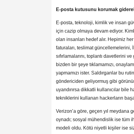
E-posta kutusunu korumak giderek
E-posta, teknoloji, kimlik ve insan gü
için cazip olmaya devam ediyor. Kimlik
olan insanları hedef alır. Hepimiz he
faturaları, teslimat güncellemelerini, İ
sıfırlamalarını, toplantı davetlerini v
bizden bir şeye tıklamamızı, onayla
yapmamızı ister. Saldırganlar bu rutin
göndericiden geliyormuş gibi görünürs
uyandırırsa dikkatli kullanıcılar bile 
tekniklerini kullanan hackerların başa
Verizon’a göre, geçen yıl meydana gel
oynadı; sosyal mühendislik ise tüm ih
modeli oldu. Kötü niyetli kişiler ise s