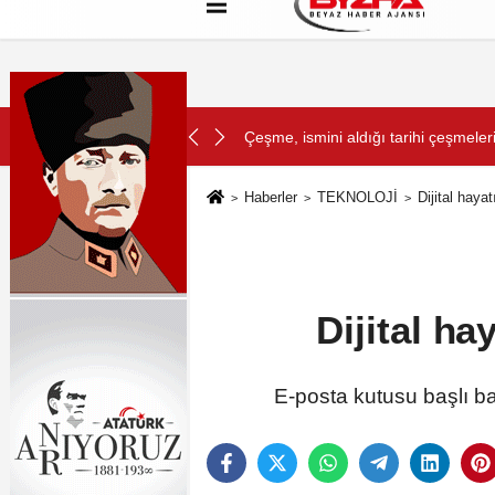
Hakkımızda
Künye
Çerez Politikası
SON DAKİKA:
yor
Başkan Şadi Özdemir, Esentepeliler’
Haberler
TEKNOLOJİ
Dijital haya
Dijital ha
E-posta kutusu başlı ba