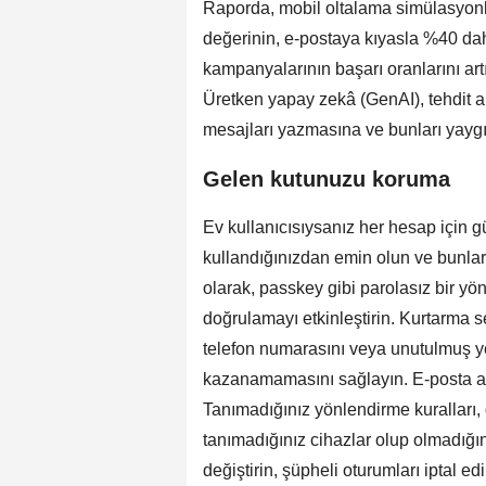
Raporda, mobil oltalama simülasyonla
değerinin, e-postaya kıyasla %40 daha
kampanyalarının başarı oranlarını art
Üretken yapay zekâ (GenAI), tehdit ak
mesajları yazmasına ve bunları yaygın
Gelen kutunuzu koruma
Ev kullanıcısıysanız her hesap için g
kullandığınızdan emin olun ve bunları 
olarak, passkey gibi parolasız bir yö
doğrulamayı etkinleştirin. Kurtarma se
telefon numarasını veya unutulmuş ye
kazanamamasını sağlayın. E-posta ay
Tanımadığınız yönlendirme kuralları, 
tanımadığınız cihazlar olup olmadığı
değiştirin, şüpheli oturumları iptal ed