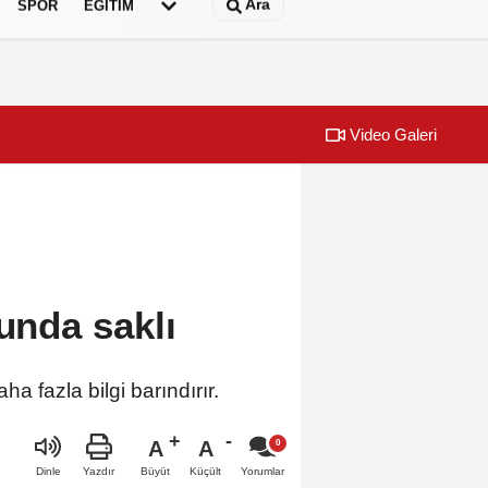
Ara
SPOR
EĞİTİM
Video Galeri
şmaları sürüyor
Bayraklı'da İn
sunda saklı
 fazla bilgi barındırır.
A
A
Büyüt
Küçült
Dinle
Yazdır
Yorumlar