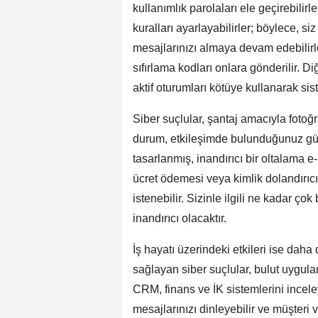
kullanımlık parolaları ele geçirebilir
kuralları ayarlayabilirler; böylece,
mesajlarınızı almaya devam edebilirler
sıfırlama kodları onlara gönderilir. Di
aktif oturumları kötüye kullanarak si
Siber suçlular, şantaj amacıyla fotoğraf
durum, etkileşimde bulunduğunuz güv
tasarlanmış, inandırıcı bir oltalama e
ücret ödemesi veya kimlik dolandırıcıl
istenebilir. Sizinle ilgili ne kadar ço
inandırıcı olacaktır.
İş hayatı üzerindeki etkileri ise daha
sağlayan siber suçlular, bulut uygulam
CRM, finans ve İK sistemlerini inceley
mesajlarınızı dinleyebilir ve müşteri ve