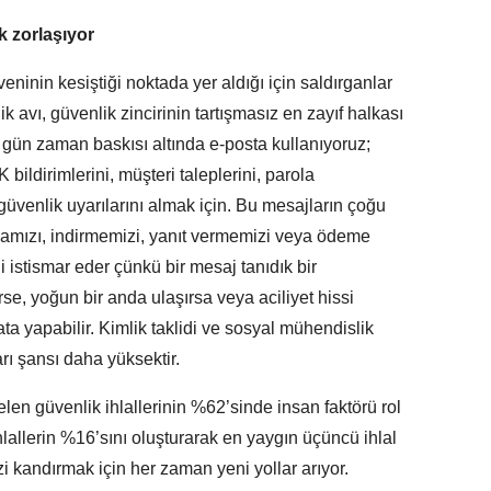
 zorlaşıyor
veninin kesiştiği noktada yer aldığı için saldırganlar
 avı, güvenlik zincirinin tartışmasız en zayıf halkası
r gün zaman baskısı altında e-posta kullanıyoruz;
K bildirimlerini, müşteri taleplerini, parola
e güvenlik uyarılarını almak için. Bu mesajların çoğu
mamızı, indirmemizi, yanıt vermemizi veya ödeme
i istismar eder çünkü bir mesaj tanıdık bir
e, yoğun bir anda ulaşırsa veya aciliyet hissi
hata yapabilir. Kimlik taklidi ve sosyal mühendislik
rı şansı daha yüksektir.
en güvenlik ihlallerinin %62’sinde insan faktörü rol
lallerin %16’sını oluşturarak en yaygın üçüncü ihlal
izi kandırmak için her zaman yeni yollar arıyor.