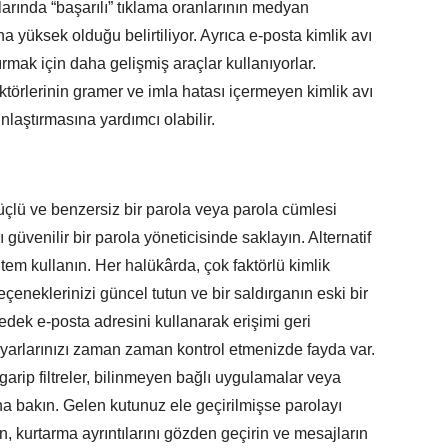
rında “başarılı” tıklama oranlarının medyan
 yüksek olduğu belirtiliyor. Ayrıca e-posta kimlik avı
ırmak için daha gelişmiş araçlar kullanıyorlar.
törlerinin gramer ve imla hatası içermeyen kimlik avı
laştırmasına yardımcı olabilir.
üçlü ve benzersiz bir parola veya parola cümlesi
güvenilir bir parola yöneticisinde saklayın. Alternatif
ntem kullanın. Her halükârda, çok faktörlü kimlik
çeneklerinizi güncel tutun ve bir saldırganın eski bir
dek e-posta adresini kullanarak erişimi geri
arlarınızı zaman zaman kontrol etmenizde fayda var.
garip filtreler, bilinmeyen bağlı uygulamalar veya
na bakın. Gelen kutunuz ele geçirilmişse parolayı
in, kurtarma ayrıntılarını gözden geçirin ve mesajların