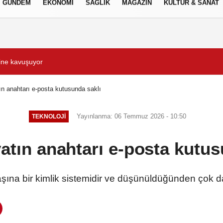
GÜNDEM
EKONOMİ
SAĞLIK
MAGAZİN
KÜLTÜR & SANAT
Gizlilik İlkeleri
i dinledi
Maltepe’de ilaçlama çalı
tın anahtarı e-posta kutusunda saklı
Yayınlanma: 06 Temmuz 2026 - 10:50
TEKNOLOJİ
yatın anahtarı e-posta kutu
şına bir kimlik sistemidir ve düşünüldüğünden çok daha