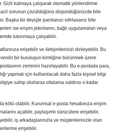
ler. Gizli kalmaya çalışarak otomatik yönlendirme
 siz acil sorunun çözüldüğünü düşündüğünüzde bile
. Başka bir deyişle parolanızı sıfırlasanız bile
ğerleri ise erişim jetonlarını, bağlı uygulamaları veya
stemde tutunmaya çalışabilir.
larınıza erişebilir ve iletişimlerinizi dinleyebilir. Bu
enilir bir kuruluşun kimliğine bürünmek üzere
-postasının zeminini hazırlayabilir. Bu e-postada para,
ığı yapmak için kullanılacak daha fazla kişisel bilgi
k bilgiye sahip olurlarsa oltalama saldırısı o kadar
 da kötü olabilir. Kurumsal e-posta hesabınıza erişim
alarını açabilir, paylaşımlı sürücülere erişebilir,
ebilir, iş arkadaşlarınızla ve müşterilerinizle olan
rilerine erişebilir.