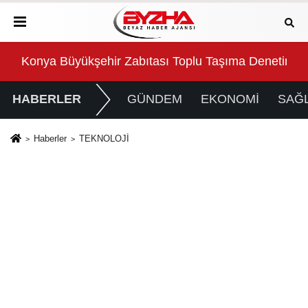
arını Aldı
Konya Büyükşehir Zabıtası Toplu Taşıma Denetimler
2 m
HABERLER
GÜNDEM
EKONOMİ
SAĞL
Haberler
TEKNOLOJİ