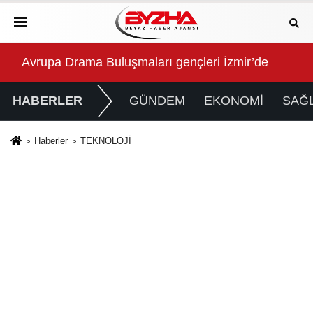
İzmir Yurttaş Meclisi 15 ilçeye ulaştı
İzmi
HABERLER
GÜNDEM
EKONOMİ
SAĞL
Haberler
TEKNOLOJİ