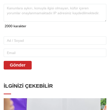
Gönder
İLGINIZI ÇEKEBILIR