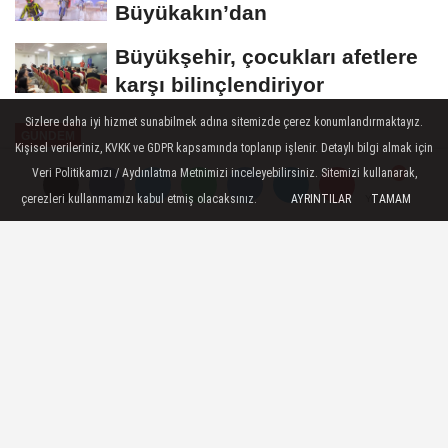
Büyükakın’dan
Büyükşehir, çocukları afetlere
karşı bilinçlendiriyor
Sizlere daha iyi hizmet sunabilmek adına sitemizde çerez konumlandırmaktayız.
GÜNDEM
Kişisel verileriniz, KVKK ve GDPR kapsamında toplanıp işlenir. Detaylı bilgi almak için
Yayınlanma: 08 Temmuz 2026 - 10:54
Veri Politikamızı / Aydınlatma Metnimizi inceleyebilirsiniz. Sitemizi kullanarak,
çerezleri kullanmamızı kabul etmiş olacaksınız.
AYRINTILAR
TAMAM
Yorumlar
Yorumlar
Belediye İşçisi, Görevi Sırasında
Bulduğu Yaralı Leyleğin İmdadına
Yetişti
Milas Belediyesi Temizlik İşleri Müdürlüğü
bünyesinde görev yapan Ufuk Güçlü,
sabah saatlerinde görevini yaptığı esnada
fark ettiği yaralı leyleğin imdadına yetişti.