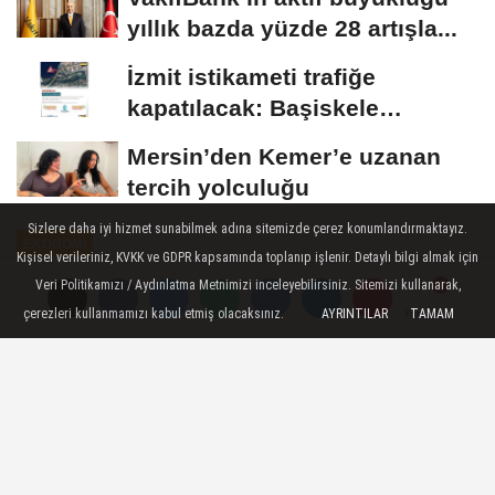
yıllık bazda yüzde 28 artışla...
İzmit istikameti trafiğe
kapatılacak: Başiskele
Kavşağı’nda gece...
Mersin’den Kemer’e uzanan
tercih yolculuğu
Sizlere daha iyi hizmet sunabilmek adına sitemizde çerez konumlandırmaktayız.
EKONOMİ
Kişisel verileriniz, KVKK ve GDPR kapsamında toplanıp işlenir. Detaylı bilgi almak için
Yayınlanma: 13 Mayıs 2026 - 13:50
Veri Politikamızı / Aydınlatma Metnimizi inceleyebilirsiniz. Sitemizi kullanarak,
çerezleri kullanmamızı kabul etmiş olacaksınız.
AYRINTILAR
TAMAM
Yorumlar
Yorumlar
Süt ve Süt Ürünleri Üretimi, Mart
2026
Ticari süt işletmelerince 1 milyon 7 bin 179
ton inek sütü toplandı