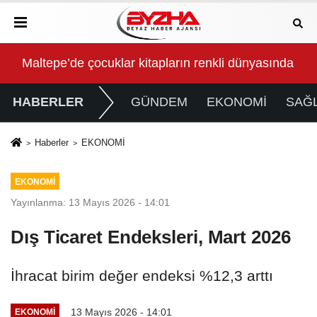
ında buluştu
VakıfBank’ın aktif büyüklüğü yıllık bazda yüzde 28 artı
İzm
HABERLER
GÜNDEM
EKONOMİ
SAĞL
Haberler
EKONOMİ
EKONOMİ
Yayınlanma: 13 Mayıs 2026 - 14:01
Dış Ticaret Endeksleri, Mart 2026
İhracat birim değer endeksi %12,3 arttı
13 Mayıs 2026 - 14:01
EKONOMİ