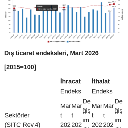
Dış ticaret endeksleri, Mart 2026
[2015=100]
İhracat
İthalat
Endeks
Endeks
De
De
Mar
Mar
Mar
Mar
ğiş
ğiş
Sektörler
t
t
t
t
im
im
(SITC Rev.4)
202
202
202
202