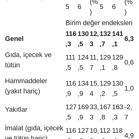
(%
(%
5
6
5
6
)
)
Birim değer endeksleri
116
130
12,
132
141
Genel
6,3
,3
,5
3
,7
,1
Gıda, içecek ve
111
124
11,
129
129
0,6
tütün
,5
,5
7
,1
,8
Hammaddeler
116
134
15,
129
130
1,0
(yakıt hariç)
,9
,9
4
,2
,5
127
169
33,
167
163
-2,
Yakıtlar
,5
,9
3
,8
,3
7
İmalat (gıda, içecek
116
127
10,
112
118
4,9
ve tütün hariç)