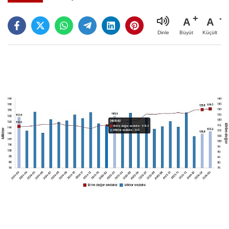
A
A
Büyüt
Küçült
Dinle