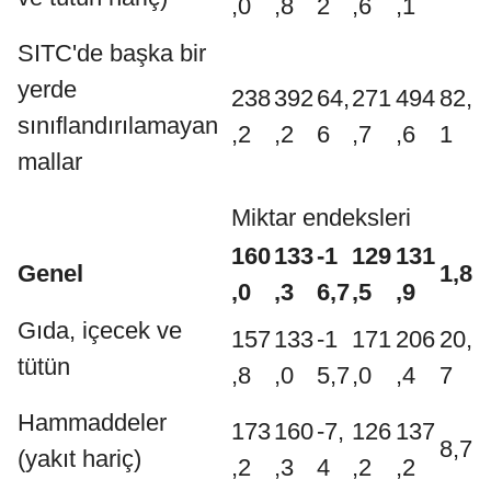
,0
,8
2
,6
,1
SITC'de başka bir
yerde
238
392
64,
271
494
82,
sınıflandırılamayan
,2
,2
6
,7
,6
1
mallar
Miktar endeksleri
160
133
-1
129
131
Genel
1,8
,0
,3
6,7
,5
,9
Gıda, içecek ve
157
133
-1
171
206
20,
tütün
,8
,0
5,7
,0
,4
7
Hammaddeler
173
160
-7,
126
137
8,7
(yakıt hariç)
,2
,3
4
,2
,2