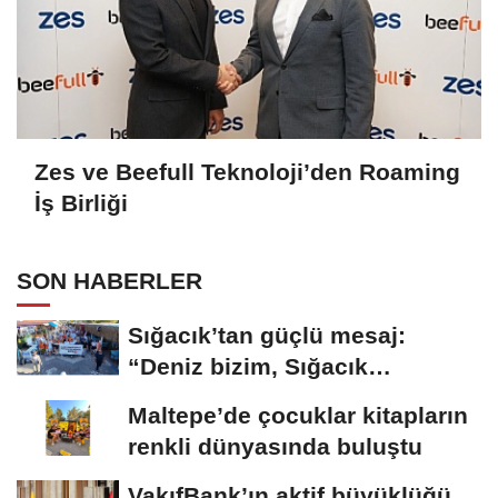
Zes ve Beefull Teknoloji’den Roaming
İş Birliği
SON HABERLER
Sığacık’tan güçlü mesaj:
“Deniz bizim, Sığacık
hepimizin”
Maltepe’de çocuklar kitapların
renkli dünyasında buluştu
VakıfBank’ın aktif büyüklüğü