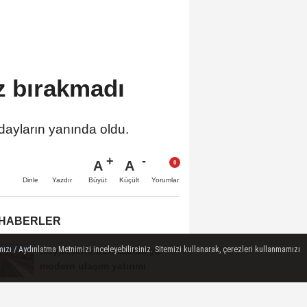
z bırakmadı
dayların yanında oldu.
A
A
Büyüt
Küçült
Dinle
Yazdır
Yorumlar
 HABERLER
ızı / Aydınlatma Metnimizi inceleyebilirsiniz. Sitemizi kullanarak, çerezleri kullanmamızı
Büyükşehir’den Darıca’ya
modern ulaşım yatırımı
Haymana'nın Geleceği ve