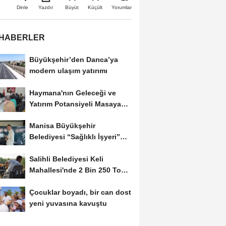
Büyüt
Küçült
Dinle
Yazdır
Yorumlar
 HABERLER
Büyükşehir’den Darıca’ya
modern ulaşım yatırımı
Haymana'nın Geleceği ve
Yatırım Potansiyeli Masaya
Yatırıldı
Manisa Büyükşehir
Belediyesi “Sağlıklı İşyeri”
Sertifikasını...
Salihli Belediyesi Keli
Mahallesi'nde 2 Bin 250 Ton
Sıcak Asfalt Çalışmasını...
Çocuklar boyadı, bir can dost
yeni yuvasına kavuştu