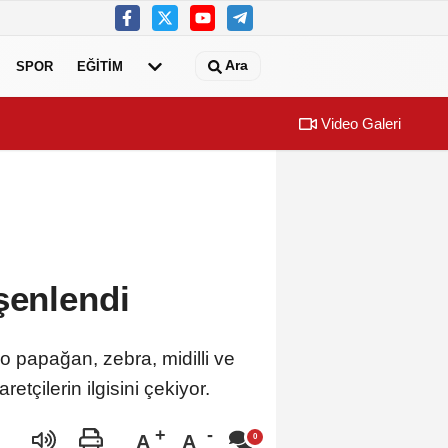
Ara
SPOR
EĞİTİM
Video Galeri
şenlendi
 papağan, zebra, midilli ve
etçilerin ilgisini çekiyor.
A
A