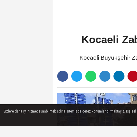
Çalışmasını Tamamladı
Kocaeli Za
Kocaeli Büyükşehir Za
Sizlere daha iyi hizmet sunabilmek adına sitemizde çerez konumlandırmaktayız. Kişisel ver