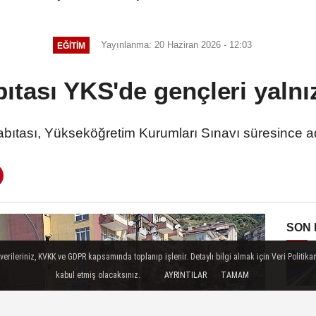
Yayınlanma: 20 Haziran 2026 - 12:03
EĞİTİM
bıtası YKS'de gençleri yalnı
bıtası, Yükseköğretim Kurumları Sınavı süresince a
SON
ileriniz, KVKK ve GDPR kapsamında toplanıp işlenir. Detaylı bilgi almak için Veri Politikam
kabul etmiş olacaksınız.
AYRINTILAR
TAMAM