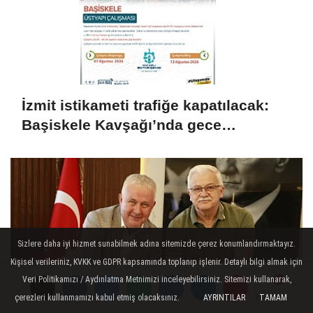
İzmit istikameti trafiğe kapatılacak:
Başiskele Kavşağı’nda gece
çalışması
Sizlere daha iyi hizmet sunabilmek adına sitemizde çerez konumlandırmaktayız.
Kişisel verileriniz, KVKK ve GDPR kapsamında toplanıp işlenir. Detaylı bilgi almak için
Veri Politikamızı / Aydınlatma Metnimizi inceleyebilirsiniz. Sitemizi kullanarak,
çerezleri kullanmamızı kabul etmiş olacaksınız.
AYRINTILAR
TAMAM
Yorumlar
Yorumlar