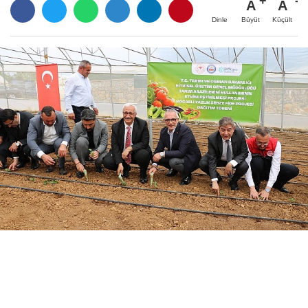
A
A
Büyüt
Küçült
Dinle