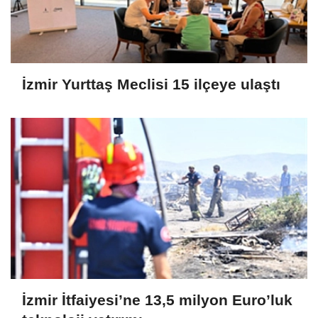
İzmir Yurttaş Meclisi 15 ilçeye ulaştı
İzmir İtfaiyesi’ne 13,5 milyon Euro’luk