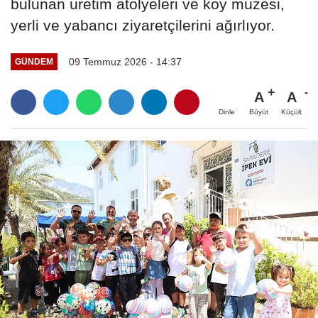
bulunan üretim atölyeleri ve köy müzesi,
yerli ve yabancı ziyaretçilerini ağırlıyor.
09 Temmuz 2026 - 14:37
GÜNDEM
A
A
Büyüt
Küçült
Dinle