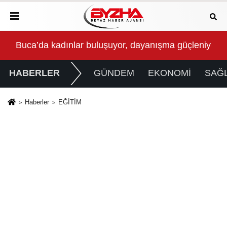
eniyor
Avrupa Drama Buluşmaları gençleri İzmir’de
İzmi
HABERLER
GÜNDEM
EKONOMİ
SAĞL
Haberler
EĞİTİM