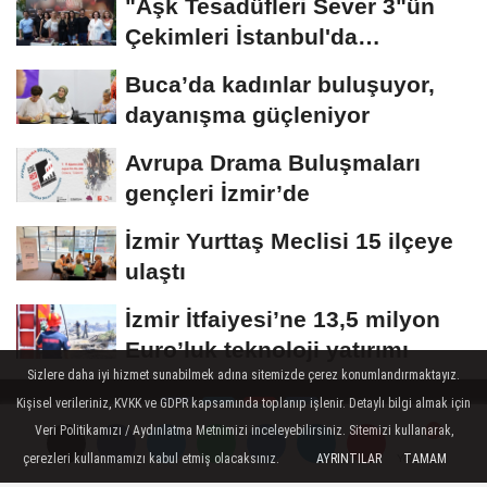
"Aşk Tesadüfleri Sever 3"ün
Çekimleri İstanbul'da
Tamamlandı!
Buca’da kadınlar buluşuyor,
dayanışma güçleniyor
Avrupa Drama Buluşmaları
gençleri İzmir’de
İzmir Yurttaş Meclisi 15 ilçeye
ulaştı
İzmir İtfaiyesi’ne 13,5 milyon
Euro’luk teknoloji yatırımı
Sizlere daha iyi hizmet sunabilmek adına sitemizde çerez konumlandırmaktayız.
Kişisel verileriniz, KVKK ve GDPR kapsamında toplanıp işlenir. Detaylı bilgi almak için
Veri Politikamızı / Aydınlatma Metnimizi inceleyebilirsiniz. Sitemizi kullanarak,
çerezleri kullanmamızı kabul etmiş olacaksınız.
AYRINTILAR
TAMAM
Yorumlar
Yorumlar
Hakkımızda
Künye
Çerez Politikası
Gizlilik İlkeleri