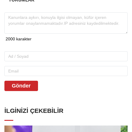
Gönder
İLGINIZI ÇEKEBILIR