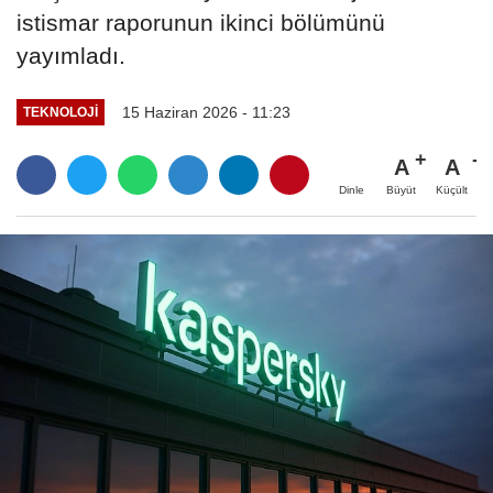
istismar raporunun ikinci bölümünü
yayımladı.
15 Haziran 2026 - 11:23
TEKNOLOJİ
A
A
Büyüt
Küçült
Dinle