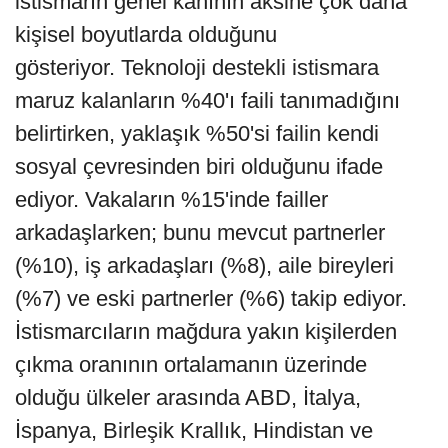
istismarın genel kanının aksine çok daha
kişisel boyutlarda olduğunu
gösteriyor. Teknoloji destekli istismara
maruz kalanların %40'ı faili tanımadığını
belirtirken, yaklaşık %50'si failin kendi
sosyal çevresinden biri olduğunu ifade
ediyor. Vakaların %15'inde failler
arkadaşlarken; bunu mevcut partnerler
(%10), iş arkadaşları (%8), aile bireyleri
(%7) ve eski partnerler (%6) takip ediyor.
İstismarcıların mağdura yakın kişilerden
çıkma oranının ortalamanın üzerinde
olduğu ülkeler arasında ABD, İtalya,
İspanya, Birleşik Krallık, Hindistan ve