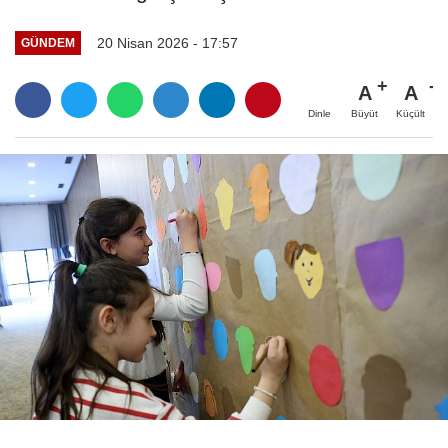
20 Nisan 2026 - 17:57
GÜNDEM
A
A
Büyüt
Küçült
Dinle