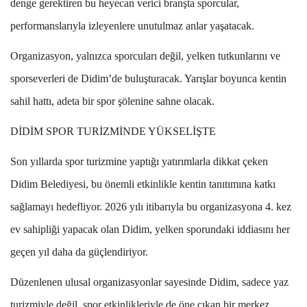
denge gerektiren bu heyecan verici branşta sporcular,
performanslarıyla izleyenlere unutulmaz anlar yaşatacak.
Organizasyon, yalnızca sporcuları değil, yelken tutkunlarını ve
sporseverleri de Didim’de buluşturacak. Yarışlar boyunca kentin
sahil hattı, adeta bir spor şölenine sahne olacak.
DİDİM SPOR TURİZMİNDE YÜKSELİŞTE
Son yıllarda spor turizmine yaptığı yatırımlarla dikkat çeken
Didim Belediyesi, bu önemli etkinlikle kentin tanıtımına katkı
sağlamayı hedefliyor. 2026 yılı itibarıyla bu organizasyona 4. kez
ev sahipliği yapacak olan Didim, yelken sporundaki iddiasını her
geçen yıl daha da güçlendiriyor.
Düzenlenen ulusal organizasyonlar sayesinde Didim, sadece yaz
turizmiyle değil, spor etkinlikleriyle de öne çıkan bir merkez