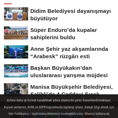
Didim Belediyesi dayanışmayı
büyütüyor
Süper Enduro’da kupalar
sahiplerini buldu
Anne Şehir yaz akşamlarında
“Arabesk” rüzgârı esti
Başkan Büyükakın’dan
uluslararası yarışma müjdesi
Manisa Büyükşehir Belediyesi,
Salihli’de 4 Caddeyi Sıcak
Sizlere daha iyi hizmet sunabilmek adına sitemizde çerez konumlandırmaktayız.
Asfaltla...
Kişisel verileriniz, KVKK ve GDPR kapsamında toplanıp işlenir. Detaylı bilgi almak için
Veri Politikamızı / Aydınlatma Metnimizi inceleyebilirsiniz. Sitemizi kullanarak,