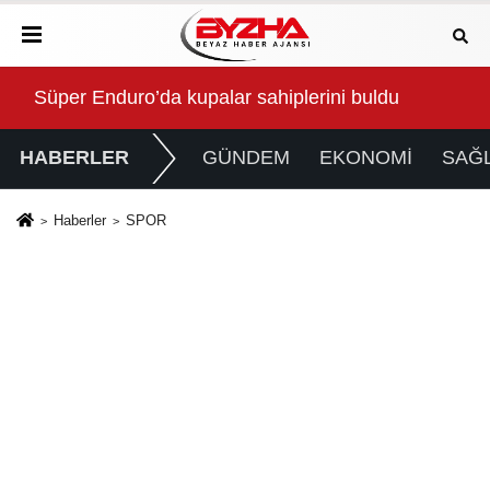
Anne Şehir yaz akşamlarında “Arabesk” rüzgârı esti
Baş
HABERLER
GÜNDEM
EKONOMİ
SAĞL
Haberler
SPOR