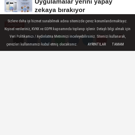
Uygulamalar yerini yapay
zekaya bırakıyor
Sizlere daha iyi hizmet sunabilmek adına sitemizde çerez konumlandırmaktayız.
GÜNDEM
Kişisel verileriniz, KVKK ve GDPR kapsamında toplanıp işlenir. Detaylı bilgi almak için
Yayınlanma: 04 Ekim 2022 - 17:36
Veri Politikamızı / Aydınlatma Metnimizi inceleyebilirsiniz. Sitemizi kullanarak,
çerezleri kullanmamızı kabul etmiş olacaksınız.
AYRINTILAR
TAMAM
Yorumlar
Yorumlar
Portakal Vadisi'nde sona doğru
Buca’ya nefes aldıracak projenin yüzde 80’i
tamamlandı
04 Ekim 2022 - 17:36
GÜNDEM
A
A
Büyüt
Küçült
Dinle