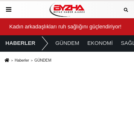
or!
O İlçede Camiler Çocuklarla Doldu Taştı
Büy
HABERLER
GÜNDEM
EKONOMİ
SAĞL
Haberler
GÜNDEM