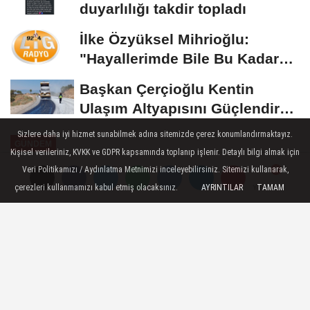
duyarlılığı takdir topladı
İlke Özyüksel Mihrioğlu:
"Hayallerimde Bile Bu Kadar
Mükemmel Değildi"
Başkan Çerçioğlu Kentin
Ulaşım Altyapısını Güçlendiren
Çalışmalarına...
Sizlere daha iyi hizmet sunabilmek adına sitemizde çerez konumlandırmaktayız.
GÜNDEM
Kişisel verileriniz, KVKK ve GDPR kapsamında toplanıp işlenir. Detaylı bilgi almak için
Yayınlanma: 15 Mayıs 2026 - 23:07
Veri Politikamızı / Aydınlatma Metnimizi inceleyebilirsiniz. Sitemizi kullanarak,
çerezleri kullanmamızı kabul etmiş olacaksınız.
AYRINTILAR
TAMAM
Yorumlar
Yorumlar
"Kocaeli Manav Ağzı Sözlüğü"
kayıt altına alınacak
Kocaeli Büyükşehir Belediyesi’nin kültürel
miras çalışmaları kapsamında hayata
geçirdiği “Kocaeli Manav Ağzı Sözlüğü