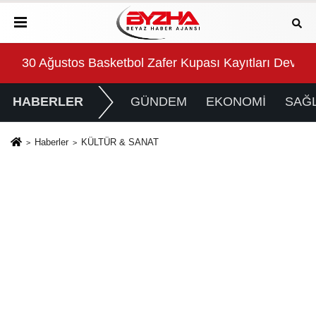
ı Devam Ediyor
Başkan Topaloğlu’nun duyarlılığı takdir topladı
İlk
HABERLER
GÜNDEM
EKONOMİ
SAĞL
Haberler
KÜLTÜR & SANAT