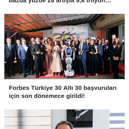
bazda yüzde 28 artışla 5,8 trilyon
TL’yi aştı
Forbes Türkiye 30 Altı 30 başvuruları
için son dönemece girildi!