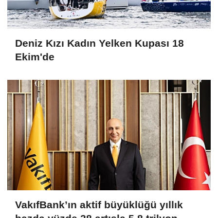
Deniz Kızı Kadın Yelken Kupası 18
Ekim'de
VakıfBank’ın aktif büyüklüğü yıllık