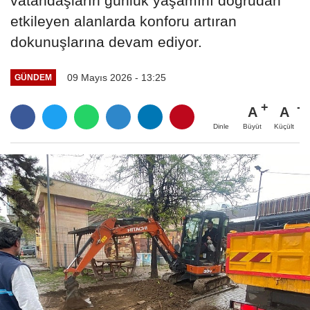
vatandaşların günlük yaşamını doğrudan
etkileyen alanlarda konforu artıran
dokunuşlarına devam ediyor.
09 Mayıs 2026 - 13:25
GÜNDEM
A
A
Büyüt
Küçült
Dinle