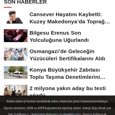
SON HABERLER
Cansever Hayatını Kaybetti:
Kuzey Makedonya’da Toprağa
Verilecek
Bilgesu Erenus Son
Yolculuğuna Uğurlandı
Osmangazi’de Geleceğin
Yüzücüleri Sertifikalarını Aldı
Konya Büyükşehir Zabıtası
Toplu Taşıma Denetimlerini
Sürdürüyor
2 milyona yakın aday bu testi
çözdü…
Sizlere daha iyi hizmet sunabilmek adına sitemizde çerez konumlandırmaktayız.
Kişisel verileriniz, KVKK ve GDPR kapsamında toplanıp işlenir. Detaylı bilgi almak için
Veri Politikamızı / Aydınlatma Metnimizi inceleyebilirsiniz. Sitemizi kullanarak,