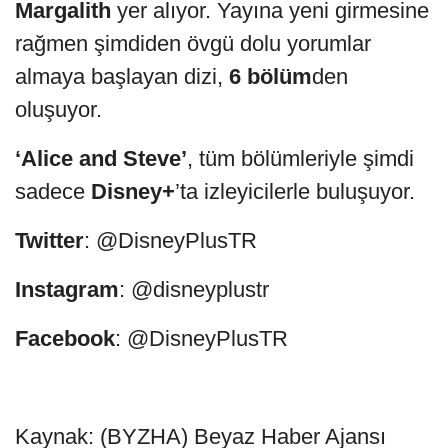
Margalith
yer alıyor. Yayına yeni girmesine
rağmen şimdiden övgü dolu yorumlar
almaya başlayan dizi,
6 bölüm
den
oluşuyor.
‘Alice and Steve’
, tüm bölümleriyle şimdi
sadece
Disney+
’ta izleyicilerle buluşuyor.
Twitter
: @DisneyPlusTR
Instagram
: @disneyplustr
Facebook
: @DisneyPlusTR
Kaynak: (BYZHA) Beyaz Haber Ajansı