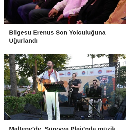
Bilgesu Erenus Son Yolculuğuna
Uğurlandı
Maltepe’de, Süreyya Plajı’nda müzik