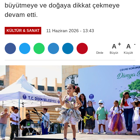
büyütmeye ve doğaya dikkat çekmeye
devam etti.
11 Haziran 2026 - 13:43
KÜLTÜR & SANAT
A
A
Büyüt
Küçült
Dinle