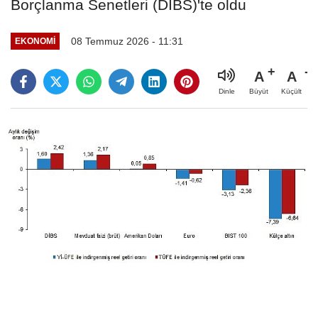
Borçlanma Senetleri (DİBS)'te oldu
08 Temmuz 2026 - 11:31
EKONOMİ
A
A
Büyüt
Küçült
Dinle