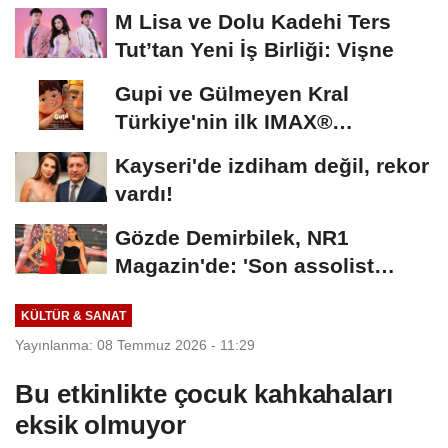
M Lisa ve Dolu Kadehi Ters
Tut’tan Yeni İş Birliği: Vişne
Gupi ve Gülmeyen Kral
Türkiye'nin ilk IMAX®
animasyon filmi oluyor
Kayseri'de izdiham değil, rekor
vardı!
Gözde Demirbilek, NR1
Magazin'de: 'Son assolist
olarak var olacağım!'...
KÜLTÜR & SANAT
Yayınlanma: 08 Temmuz 2026 - 11:29
Bu etkinlikte çocuk kahkahaları
eksik olmuyor