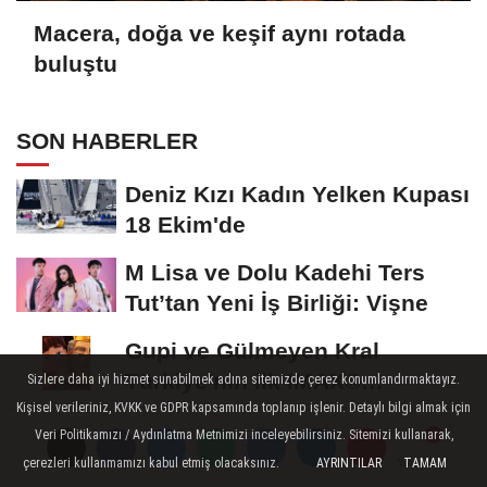
Macera, doğa ve keşif aynı rotada
buluştu
SON HABERLER
Deniz Kızı Kadın Yelken Kupası
18 Ekim'de
M Lisa ve Dolu Kadehi Ters
Tut’tan Yeni İş Birliği: Vişne
Gupi ve Gülmeyen Kral
Türkiye'nin ilk IMAX®
Sizlere daha iyi hizmet sunabilmek adına sitemizde çerez konumlandırmaktayız.
animasyon filmi oluyor
Kişisel verileriniz, KVKK ve GDPR kapsamında toplanıp işlenir. Detaylı bilgi almak için
Kayseri'de izdiham değil, rekor
Veri Politikamızı / Aydınlatma Metnimizi inceleyebilirsiniz. Sitemizi kullanarak,
vardı!
çerezleri kullanmamızı kabul etmiş olacaksınız.
AYRINTILAR
TAMAM
Yorumlar
Yorumlar