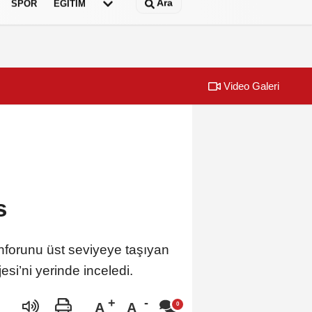
Ara
SPOR
EĞİTİM
Video Galeri
s
nforunu üst seviyeye taşıyan
si’ni yerinde inceledi.
A
A