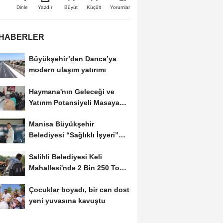
Büyüt
Küçült
Dinle
Yazdır
Yorumlar
 HABERLER
Büyükşehir’den Darıca’ya
modern ulaşım yatırımı
Haymana'nın Geleceği ve
Yatırım Potansiyeli Masaya
Yatırıldı
Manisa Büyükşehir
Belediyesi “Sağlıklı İşyeri”
Sertifikasını...
Salihli Belediyesi Keli
Mahallesi'nde 2 Bin 250 Ton
Sıcak Asfalt Çalışmasını...
Çocuklar boyadı, bir can dost
yeni yuvasına kavuştu