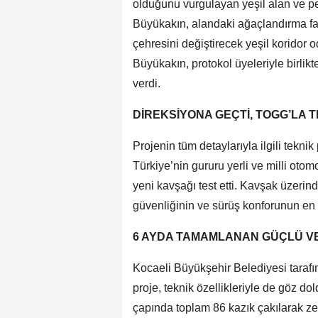
olduğunu vurgulayan yeşil alan ve pey
Büyükakın, alandaki ağaçlandırma faal
çehresini değiştirecek yeşil koridor
Büyükakın, protokol üyeleriyle birlik
verdi.
DİREKSİYONA GEÇTİ, TOGG’LA T
Projenin tüm detaylarıyla ilgili tekn
Türkiye’nin gururu yerli ve milli ot
yeni kavşağı test etti. Kavşak üzerin
güvenliğinin ve sürüş konforunun en 
6 AYDA TAMAMLANAN GÜÇLÜ VE
Kocaeli Büyükşehir Belediyesi tarafı
proje, teknik özellikleriyle de göz d
çapında toplam 86 kazık çakılarak zem