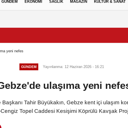
GÜNDEM
EKONOMİ
SAĞLIK
MAGAZİN
KÜLTÜR & SANAT
Gizlilik İlkeleri
ıma yeni nefes
Yayınlanma: 12 Haziran 2026 - 16:21
GÜNDEM
Gebze'de ulaşıma yeni nefe
 Başkanı Tahir Büyükakın, Gebze kent içi ulaşım ko
-Cengiz Topel Caddesi Kesişimi Köprülü Kavşak Proje