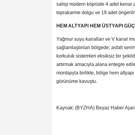
sahip modern köprüde 4 adet kenar a
toprakarme dolgu ve 19 adet öngerilme
HEM ALTYAPI HEM ÜSTYAPI GÜÇ
Yağmur suyu kanalları ve V kanal ima
sağlamlaştırılan bölgede; asfalt serim
korkuluk sistemleri eksiksiz bir şeki
artırmak amacıyla alana entegre edil
montajıyla birlikte, bölge hem altya
görünüme kavuştu.
Kaynak: (BYZHA) Beyaz Haber Ajan