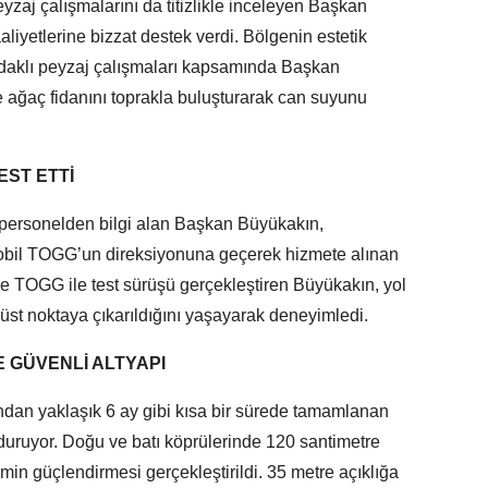
zaj çalışmalarını da titizlikle inceleyen Başkan
iyetlerine bizzat destek verdi. Bölgenin estetik
 odaklı peyzaj çalışmaları kapsamında Başkan
te ağaç fidanını toprakla buluşturarak can suyunu
EST ETTİ
ik personelden bilgi alan Başkan Büyükakın,
omobil TOGG’un direksiyonuna geçerek hizmete alınan
de TOGG ile test sürüşü gerçekleştiren Büyükakın, yol
üst noktaya çıkarıldığını yaşayarak deneyimledi.
 GÜVENLİ ALTYAPI
ndan yaklaşık 6 ay gibi kısa bir sürede tamamlanan
olduruyor. Doğu ve batı köprülerinde 120 santimetre
in güçlendirmesi gerçekleştirildi. 35 metre açıklığa