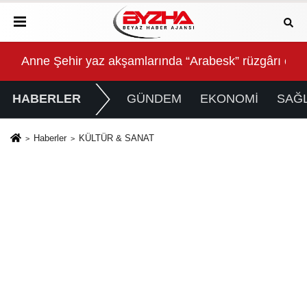
Anne Şehir yaz akşamlarında “Arabesk” rüzgârı esti
Baş
HABERLER
GÜNDEM
EKONOMİ
SAĞL
Haberler
KÜLTÜR & SANAT