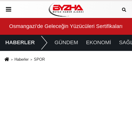
arını Aldı
Konya Büyükşehir Zabıtası Toplu Taşıma Denetimler
2 m
HABERLER
GÜNDEM
EKONOMİ
SAĞL
Haberler
SPOR