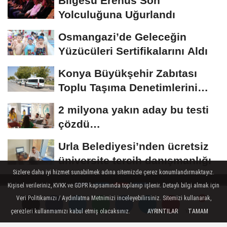
Bilgesu Erenus Son
Yolculuğuna Uğurlandı
Osmangazi’de Geleceğin
Yüzücüleri Sertifikalarını Aldı
Konya Büyükşehir Zabıtası
Toplu Taşıma Denetimlerini
Sürdürüyor
2 milyona yakın aday bu testi
çözdü…
Urla Belediyesi’nden ücretsiz
üniversite tercih danışmanlığı
Sizlere daha iyi hizmet sunabilmek adına sitemizde çerez konumlandırmaktayız.
Kişisel verileriniz, KVKK ve GDPR kapsamında toplanıp işlenir. Detaylı bilgi almak için
Veri Politikamızı / Aydınlatma Metnimizi inceleyebilirsiniz. Sitemizi kullanarak,
çerezleri kullanmamızı kabul etmiş olacaksınız.
AYRINTILAR
TAMAM
Yorumlar
Yorumlar
Hakkımızda
Künye
Çerez Politikası
Gizlilik İlkeleri