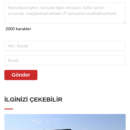
Gönder
İLGINIZI ÇEKEBILIR