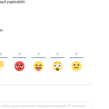
ıt yaptırabilir.
sı