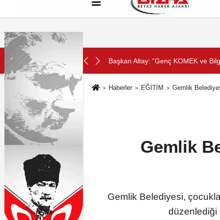
Hakkımızda
Künye
Çerez Politikası
SON DAKİKA:
Başkan Altay: “Genç KOMEK ve Bilgeh
Haberler
EĞİTİM
Gemlik Belediyes
Gemlik Be
Gemlik Belediyesi, çocukla
düzenlediği 