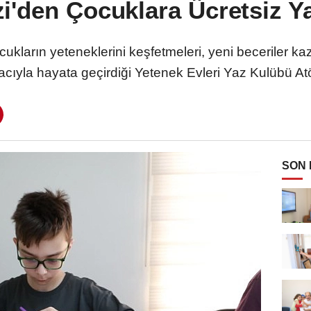
'den Çocuklara Ücretsiz Ya
kların yeteneklerini keşfetmeleri, yeni beceriler ka
cıyla hayata geçirdiği Yetenek Evleri Yaz Kulübü Atö
SON