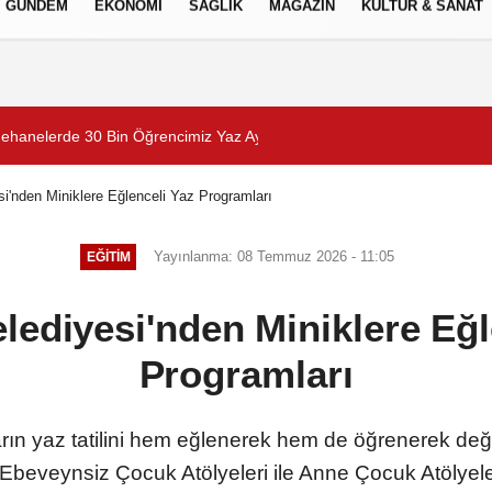
GÜNDEM
EKONOMİ
SAĞLIK
MAGAZİN
KÜLTÜR & SANAT
Gizlilik İlkeleri
anelerde 30 Bin Öğrencimiz Yaz Aylarını Bizimle Birlikte Geçiriyor”
Togg'un servis ağı hızla
i'nden Miniklere Eğlenceli Yaz Programları
Yayınlanma: 08 Temmuz 2026 - 11:05
EĞİTİM
lediyesi'nden Miniklere Eğl
Programları
rın yaz tatilini hem eğlenerek hem de öğrenerek değ
Ebeveynsiz Çocuk Atölyeleri ile Anne Çocuk Atölyeleri