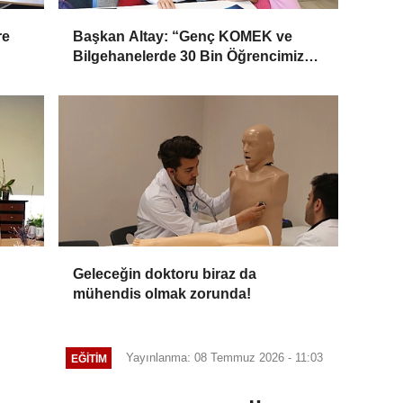
re
Başkan Altay: “Genç KOMEK ve
Bilgehanelerde 30 Bin Öğrencimiz
Yaz Aylarını Bizimle Birlikte
Geçiriyor”
Geleceğin doktoru biraz da
mühendis olmak zorunda!
iği
Yayınlanma: 08 Temmuz 2026 - 11:03
EĞİTİM