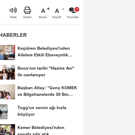
A
A
Büyüt
Küçült
Dinle
Yazdır
Yorumlar
 HABERLER
Keçiören Belediyesi'nden
Ailelere Etkili Ebeveynlik
Eğitimi
Buca’nın tarihi "Hazine Avı"
ile canlanıyor
Başkan Altay: “Genç KOMEK
ve Bilgehanelerde 30 Bin
Öğrencimiz Yaz...
Togg'un servis ağı hızla
büyüyor
Kemer Belediyesi'nden
esnafa sıfır atık