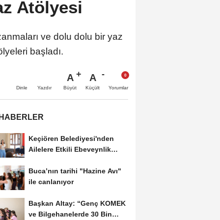
z Atölyesi
zanmaları ve dolu dolu bir yaz
lyeleri başladı.
A
A
Büyüt
Küçült
Dinle
Yazdır
Yorumlar
 HABERLER
Keçiören Belediyesi'nden
Ailelere Etkili Ebeveynlik
Eğitimi
Buca’nın tarihi "Hazine Avı"
ile canlanıyor
Başkan Altay: “Genç KOMEK
ve Bilgehanelerde 30 Bin