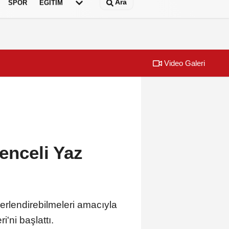
Ara
SPOR
EĞİTİM
Video Galeri
 büyüyor
Kemer Belediye
enceli Yaz
erlendirebilmeleri amacıyla
'ni başlattı.