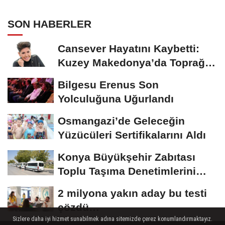
SON HABERLER
Cansever Hayatını Kaybetti:
Kuzey Makedonya’da Toprağa
Verilecek
Bilgesu Erenus Son
Yolculuğuna Uğurlandı
Osmangazi’de Geleceğin
Yüzücüleri Sertifikalarını Aldı
Konya Büyükşehir Zabıtası
Toplu Taşıma Denetimlerini
Sürdürüyor
2 milyona yakın aday bu testi
çözdü…
Sizlere daha iyi hizmet sunabilmek adına sitemizde çerez konumlandırmaktayız.