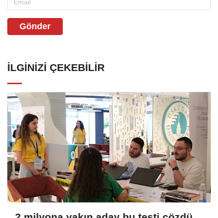
Gönder
İLGINIZI ÇEKEBILIR
2 milyona yakın aday bu testi çözdü…