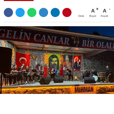
A
A
Büyüt
Küçült
Dinle