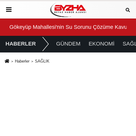
avuşturuldu
Süper Enduro’da start Başkan Büyükakın’dan
Büyü
HABERLER
GÜNDEM
EKONOMİ
SAĞL
Haberler
SAĞLIK