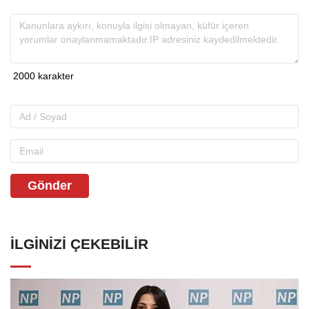
Gönder
İLGINIZI ÇEKEBILIR