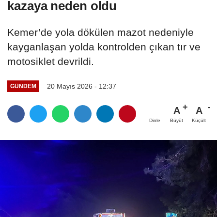
kazaya neden oldu
Kemer’de yola dökülen mazot nedeniyle
kayganlaşan yolda kontrolden çıkan tır ve
motosiklet devrildi.
20 Mayıs 2026 - 12:37
GÜNDEM
A
A
Büyüt
Küçült
Dinle