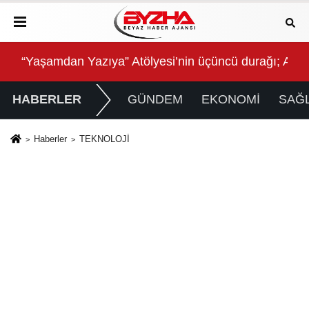
ikcan Parkı’nda Vatandaşlarla Bir Araya Geldi
“Yaşamdan Yazıya” Atölyesi’nin üçüncü durağı; Aşk
QNB
HABERLER
GÜNDEM
EKONOMİ
SAĞL
Haberler
TEKNOLOJİ