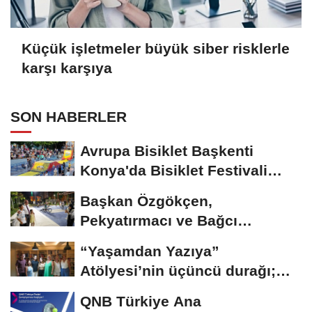
Küçük işletmeler büyük siber risklerle
karşı karşıya
SON HABERLER
Avrupa Bisiklet Başkenti
Konya'da Bisiklet Festivali
Heyecanı Başladı
Başkan Özgökçen,
Pekyatırmacı ve Bağcı
Şefikcan Parkı’nda...
“Yaşamdan Yazıya”
Atölyesi’nin üçüncü durağı;
Aşk
QNB Türkiye Ana