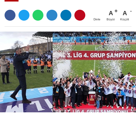
A
A
Büyüt
Küçült
Dinle