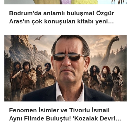
Bodrum'da anlamlı buluşma! Özgür
Aras'ın çok konuşulan kitabı yeni
baskısını Titanic Luxury Collection
Bodrum'da kutladı
Fenomen İsimler ve Tivorlu İsmail
Aynı Filmde Buluştu! 'Kozalak Devri' 7
Ağustos'ta Vizyonda