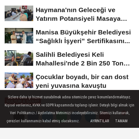
Haymana'nın Geleceği ve
Yatırım Potansiyeli Masaya
Yatırıldı
Manisa Büyükşehir Belediyesi
“Sağlıklı İşyeri” Sertifikasını...
Salihli Belediyesi Keli
Mahallesi'nde 2 Bin 250 Ton
Sıcak Asfalt Çalışmasını...
Çocuklar boyadı, bir can dost
yeni yuvasına kavuştu
Sizlere daha iyi hizmet sunabilmek adına sitemizde çerez konumlandırmaktayız.
KÜLTÜR & SANAT
Kişisel verileriniz, KVKK ve GDPR kapsamında toplanıp işlenir. Detaylı bilgi almak için
Yayınlanma: 18 Mayıs 2026 - 11:16
Veri Politikamızı / Aydınlatma Metnimizi inceleyebilirsiniz. Sitemizi kullanarak,
çerezleri kullanmamızı kabul etmiş olacaksınız.
AYRINTILAR
TAMAM
Yorumlar
Yorumlar
İznik Su Altı Bazilikası'nın Tarihi
Keşfi ve Sonrası Osmangazi'de