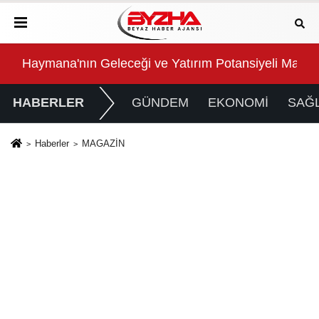
 Masaya Yatırıldı
Manisa Büyükşehir Belediyesi “Sağlıklı İşyeri” Sertifi
Sal
HABERLER
GÜNDEM
EKONOMİ
SAĞL
Haberler
MAGAZİN