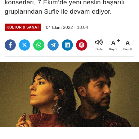
konserleri, 7 Ekim’de yeni neslin başarılı
gruplarından Sufle ile devam ediyor.
04 Ekim 2022 - 18:04
KÜLTÜR & SANAT
A
A
Büyüt
Küçült
Dinle