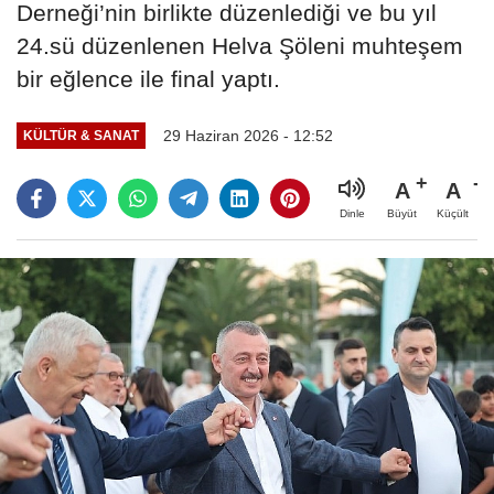
Derneği’nin birlikte düzenlediği ve bu yıl
24.sü düzenlenen Helva Şöleni muhteşem
bir eğlence ile final yaptı.
29 Haziran 2026 - 12:52
KÜLTÜR & SANAT
A
A
Büyüt
Küçült
Dinle