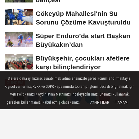
Gökeyüp Mahallesi'nin Su
Sorunu Çözüme Kavuşturuldu
Süper Enduro’da start Başkan
Büyükakın’dan
Büyükşehir, çocukları afetlere
karşı bilinçlendiriyor
Sizlere daha iyi hizmet sunabilmek adına sitemizde çerez konumlandırmaktayız.
GÜNDEM
Kişisel verileriniz, KVKK ve GDPR kapsamında toplanıp işlenir. Detaylı bilgi almak için
Yayınlanma: 29 Haziran 2026 - 12:51
Veri Politikamızı / Aydınlatma Metnimizi inceleyebilirsiniz. Sitemizi kullanarak,
çerezleri kullanmamızı kabul etmiş olacaksınız.
AYRINTILAR
TAMAM
Yorumlar
Yorumlar
Foça'da makilik alandaki yangın
kontrol altına alındı
Foça Yenibağarası yolu üzerinde çıkan