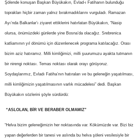
Şölende konuşan Başkan Büyükakın, Evlad-ı Fatihanın bulunduğu
toprakları hiçbir zaman yalnız bırakmadıklarını vurguladı. Ramazan
Ayı’nda Balkanlar’ı ziyaret ettiklerini hatırlatan Büyükakın, “Nasip
olursa, önümüzdeki günlerde yine Bosna’da olacağız. Srebrenica
katliamının yıl dönümü için düzenlenecek programa katılacağız. Orası
bizim aziz hatıramız. Milli kimliğimizi, milli şuurumuzu ayakta tutmanın
bir nirengi noktası. Temas noktası olarak orayı görüyoruz.
Soydaşlarımız, Evladı Fatiha’nın hatıraları ve bu geleneğin yaşatılması,
milli kimliğimizin yaşatılmasının varlık mücadelesi” dedi. Başkan
Büyükakın sözlerini şöyle sürdürdü:
“ASLOLAN, BİR VE BERABER OLMAMIZ”
“Helva bizim geleneğimizin her noktasında var. Kökümüzde var. Bizi biz
yapan değerlerden bir tanesi ve aslında bu helva şöleni vesilesiyle bir