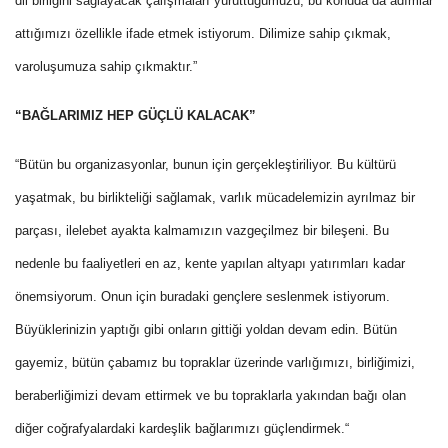
dil birliğini sağlayacak çalışmaları yürüttüğümüzü, bu konuda da adımlar
attığımızı özellikle ifade etmek istiyorum. Dilimize sahip çıkmak,
varoluşumuza sahip çıkmaktır.”
“BAĞLARIMIZ HEP GÜÇLÜ KALACAK”
“Bütün bu organizasyonlar, bunun için gerçekleştiriliyor. Bu kültürü
yaşatmak, bu birlikteliği sağlamak, varlık mücadelemizin ayrılmaz bir
parçası, ilelebet ayakta kalmamızın vazgeçilmez bir bileşeni. Bu
nedenle bu faaliyetleri en az, kente yapılan altyapı yatırımları kadar
önemsiyorum. Onun için buradaki gençlere seslenmek istiyorum.
Büyüklerinizin yaptığı gibi onların gittiği yoldan devam edin. Bütün
gayemiz, bütün çabamız bu topraklar üzerinde varlığımızı, birliğimizi,
beraberliğimizi devam ettirmek ve bu topraklarla yakından bağı olan
diğer coğrafyalardaki kardeşlik bağlarımızı güçlendirmek.“