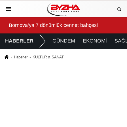
Gökeyüp Mahallesi'nin Su Sorunu Çözüme Kavuştur
Süp
HABERLER
GÜNDEM
EKONOMİ
SAĞL
Haberler
KÜLTÜR & SANAT