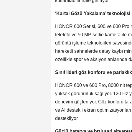
kullanılabilir hale getiriyor.
‘Kartal Gözü Yakalama’ teknolojisi
HONOR 600 Serisi, 600 ve 600 Pro 
telefoto ve 50 MP selfie kamera ile mo
görüntü işleme teknolojileri sayesinde
hareketli sahnelerde detay kaybı mini
özellikle spor ve aksiyon anlarında d
Sınıf lideri göz konforu ve parlaklık
HONOR 600 ve 600 Pro, 8000 nit tepe
yüksek görünürlük sağlıyor. 120 Hz y
deneyim güçleniyor. Göz konforu ta
ve AI destekli ekran optimizasyonları
destekliyor.
Güçlü batarya ve hızlı şarj altyapısı