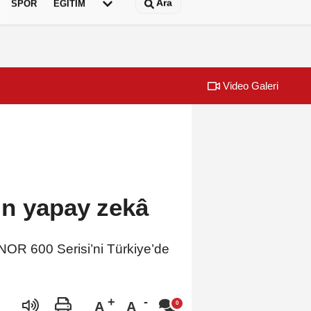
Ara
SPOR
EĞİTİM
Video Galeri
in yapay zekâ
ONOR 600 Serisi’ni Türkiye’de
A
A