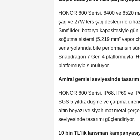
HONOR 600 Serisi, 6400 ve 6520 mAh
şarj ve 27W ters şarj desteği ile cih
Sınıf lideri batarya kapasitesiyle gü
soğutma sistemi (5.219 mm² vapor c
senaryolarında bile performansın sür
Snapdragon 7 Gen 4 platformuyla; H
platformuyla sunuluyor.
Amiral gemisi seviyesinde tasarım
HONOR 600 Serisi, IP68, IP69 ve IP6
SGS 5 yıldız düşme ve çarpma direnci s
altın beyazı ve siyah mat metal çerçe
seviyesinde tasarımı güçlendiriyor.
10 bin TL’lik lansman kampanyasıy