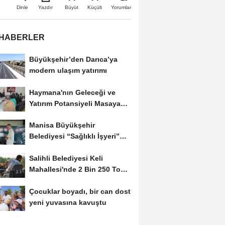
Büyüt
Küçült
Dinle
Yazdır
Yorumlar
 HABERLER
Büyükşehir’den Darıca’ya
modern ulaşım yatırımı
Haymana'nın Geleceği ve
Yatırım Potansiyeli Masaya
Yatırıldı
Manisa Büyükşehir
Belediyesi “Sağlıklı İşyeri”
Sertifikasını...
Salihli Belediyesi Keli
Mahallesi'nde 2 Bin 250 Ton
Sıcak Asfalt Çalışmasını...
Çocuklar boyadı, bir can dost
yeni yuvasına kavuştu