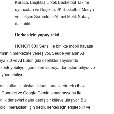
Karaca, Beşiktaş Erkek Basketbol Takımı
oyuncuları ve Beşiktaş JK Basketbol Medya
ve İletişim Sorumlusu Ahmet Melik Subaşı
da katıldı.
Herkes için yapay zekâ
HONOR 600 Serisi ile birlikte mobil hayatta
minin merkezine yerleşiyor. Seride yer alan AI
ya 2.0 ve AI Buton gibi özellikler sayesinde
üzenleyebiliyor, görselleri videoya dönüştürebiliyor ve
 yönetebiliyor.
ri, kullanıcı alışkanlıklarını analiz ederek cihaz
OR Connect ve Google Gemini entegrasyonu ile
kenlik deneyimi daha geniş bir kitleye ulaşıyor. Bu
ji meraklıları için değil, herkes için erişilebilir ve