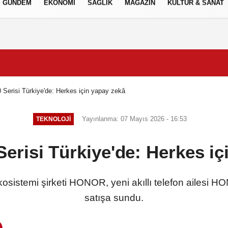
GÜNDEM
EKONOMİ
SAĞLIK
MAGAZİN
KÜLTÜR & SANAT
Gizlilik İlkeleri
erisi Türkiye'de: Herkes için yapay zekâ
Yayınlanma: 07 Mayıs 2026 - 16:53
TEKNOLOJİ
risi Türkiye'de: Herkes iç
sistemi şirketi HONOR, yeni akıllı telefon ailesi H
satışa sundu.