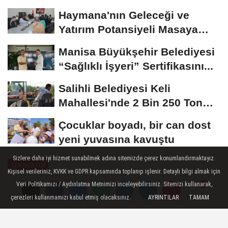
Haymana'nın Geleceği ve
Yatırım Potansiyeli Masaya
Yatırıldı
Manisa Büyükşehir Belediyesi
“Sağlıklı İşyeri” Sertifikasını...
Salihli Belediyesi Keli
Mahallesi'nde 2 Bin 250 Ton
Sıcak Asfalt Çalışmasını...
Çocuklar boyadı, bir can dost
yeni yuvasına kavuştu
Sizlere daha iyi hizmet sunabilmek adına sitemizde çerez konumlandırmaktayız.
TEKNOLOJİ
Kişisel verileriniz, KVKK ve GDPR kapsamında toplanıp işlenir. Detaylı bilgi almak için
Yayınlanma: 11 Haziran 2026 - 10:48
Veri Politikamızı / Aydınlatma Metnimizi inceleyebilirsiniz. Sitemizi kullanarak,
çerezleri kullanmamızı kabul etmiş olacaksınız.
AYRINTILAR
TAMAM
Yorumlar
Yorumlar
Bosch Connected World (BCW)
2026: Bosch, otomasyon ve