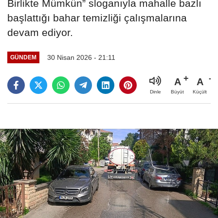
Birlikte Mümkün” sloganıyla mahalle bazlı
başlattığı bahar temizliği çalışmalarına
devam ediyor.
30 Nisan 2026 - 21:11
GÜNDEM
A
A
Büyüt
Küçült
Dinle