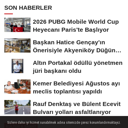
SON HABERLER
2026 PUBG Mobile World Cup
Heyecanı Paris'te Başlıyor
Başkan Hatice Gençay'ın
Önerisiyle Akyeniköy Düğün
Salonu Yıl...
Altın Portakal ödüllü yönetmen
jüri başkanı oldu
Kemer Belediyesi Ağustos ayı
meclis toplantısı yapıldı
Rauf Denktaş ve Bülent Ecevit
Bulvarı yolları asfaltlanıyor
Sizlere daha iyi hizmet sunabilmek adına sitemizde çerez konumlandırmaktayız.
KÜLTÜR & SANAT