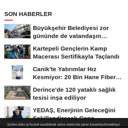
SON HABERLER
Büyükşehir Belediyesi zor
gününde de vatandaşın
yanında
Kartepeli Gençlerin Kamp
Macerası Sertifikayla Taçlandı
Canik'te Yatırımlar Hız
Kesmiyor: 20 Bin Hane Fiber
İnternete Kavuşuyor...
Derince'de 120 yataklı sağlık
tesisi inşa ediliyor
YEDAŞ, Enerjinin Geleceğini
Şekillendirecek Genç
Sizlere daha iyi hizmet sunabilmek adına sitemizde çerez konumlandırmaktayız.
Yetenekleri Arıyor