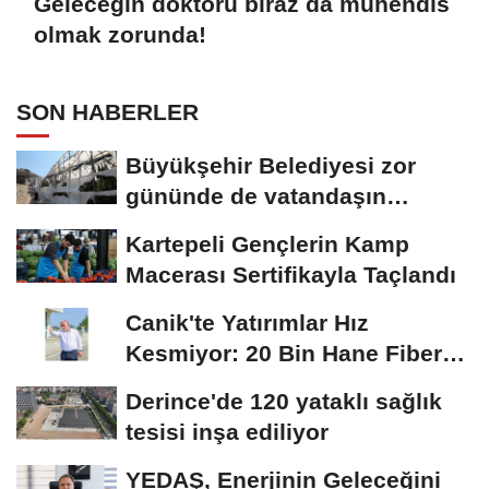
Geleceğin doktoru biraz da mühendis
olmak zorunda!
SON HABERLER
Büyükşehir Belediyesi zor
gününde de vatandaşın
yanında
Kartepeli Gençlerin Kamp
Macerası Sertifikayla Taçlandı
Canik'te Yatırımlar Hız
Kesmiyor: 20 Bin Hane Fiber
İnternete Kavuşuyor...
Derince'de 120 yataklı sağlık
tesisi inşa ediliyor
YEDAŞ, Enerjinin Geleceğini