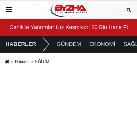
yla Taçlandı
Canik'te Yatırımlar Hız Kesmiyor: 20 Bin Hane Fiber
Deri
HABERLER
GÜNDEM
EKONOMİ
SAĞL
Haberler
EĞİTİM