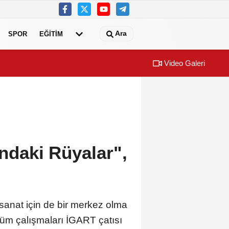
Ara
SPOR
EĞİTİM
Video Galeri
ihi çeşmelerine kavuşuyor
Başkan Şadi Öz
ındaki Rüyalar",
sanat için de bir merkez olma
tüm çalışmaları İGART çatısı