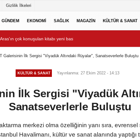
Gizlilik İlkeleri
GÜNDEM
EKONOMİ
SAĞLIK
MAGAZİN
KÜLTÜR & SANAT
tladı
Ekim’de
Çeşme, ismini aldığı tar
 Galerisinin İlk Sergisi "Viyadük Altındaki Rüyalar", Sanatseverlerle Buluştu
Yayınlanma: 27 Ekim 2022 - 14:13
KÜLTÜR & SANAT
in İlk Sergisi "Viyadük Alt
Sanatseverlerle Buluştu
ktarma merkezi olma özelliğinin yanı sıra, evrensel 
stanbul Havalimanı, kültür ve sanat alanında yaptığı 