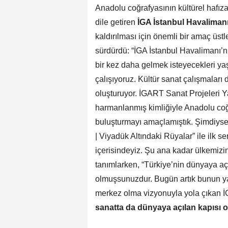
Anadolu coğrafyasının kültürel hafızas
dile getiren
İGA İstanbul Havalima
kaldırılması için önemli bir amaç üstl
sürdürdü: “İGA İstanbul Havalimanı’nı 
bir kez daha gelmek isteyecekleri ya
çalışıyoruz. Kültür sanat çalışmaları
oluşturuyor. İGART Sanat Projeleri Ya
harmanlanmış kimliğiyle Anadolu coğraf
buluşturmayı amaçlamıştık. Şimdiys
| Viyadük Altındaki Rüyalar” ile ilk 
içerisindeyiz.
Şu ana kadar ülkemizin
tanımlarken, “Türkiye’nin dünyaya açı
olmuşsunuzdur. Bugün artık bunun yan
merkez olma vizyonuyla yola çıkan İ
sanatta da dünyaya açılan kapısı