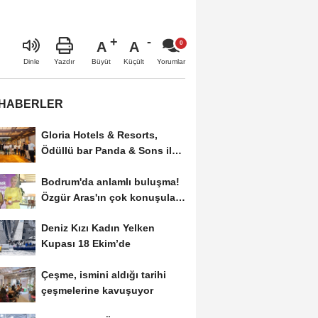
A
A
Büyüt
Küçült
Dinle
Yazdır
Yorumlar
 HABERLER
Gloria Hotels & Resorts,
Ödüllü bar Panda & Sons ile
unutulmaz bir...
Bodrum'da anlamlı buluşma!
Özgür Aras'ın çok konuşulan
kitabı...
Deniz Kızı Kadın Yelken
Kupası 18 Ekim’de
Çeşme, ismini aldığı tarihi
çeşmelerine kavuşuyor