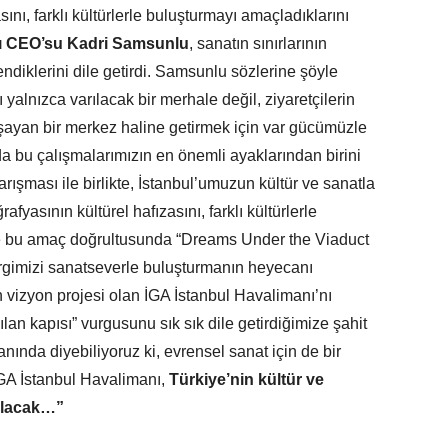
ını, farklı kültürlerle buluşturmayı amaçladıklarını
nı CEO’su Kadri Samsunlu
, sanatın sınırlarının
endiklerini dile getirdi. Samsunlu sözlerine şöyle
yalnızca varılacak bir merhale değil, ziyaretçilerin
şayan bir merkez haline getirmek için var gücümüzle
 da bu çalışmalarımızın en önemli ayaklarından birini
rışması ile birlikte, İstanbul’umuzun kültür ve sanatla
yasının kültürel hafızasını, farklı kültürlerle
e bu amaç doğrultusunda “Dreams Under the Viaduct
sergimizi sanatseverle buluşturmanın heyecanı
 vizyon projesi olan İGA İstanbul Havalimanı’nı
lan kapısı” vurgusunu sık sık dile getirdiğimize şahit
ında diyebiliyoruz ki, evrensel sanat için de bir
GA İstanbul Havalimanı,
Türkiye’nin kültür ve
 olacak…”