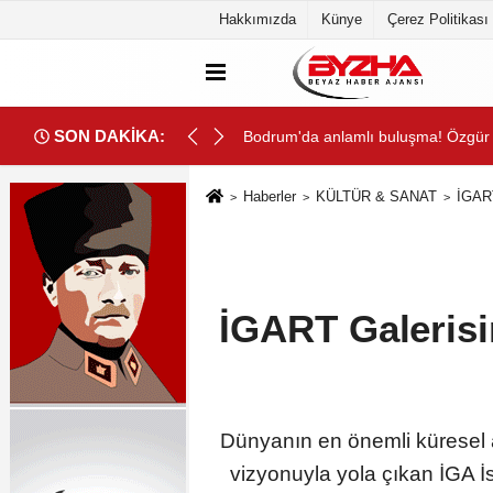
Hakkımızda
Künye
Çerez Politikası
SON DAKİKA:
onuşulan kitabı yeni baskısını Titanic Luxury Collection Bodrum'da ku
Deniz Kızı Kadın Yelken Kupası 18 
Haberler
KÜLTÜR & SANAT
İGART
İGART Galerisin
Dünyanın en önemli küresel a
vizyonuyla yola çıkan İGA İ