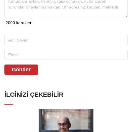
Gönder
İLGINIZI ÇEKEBILIR