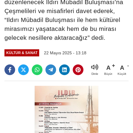
düzenlenecek Ildırı Mübadil Buluşması’na
Çeşmelileri ve misafirleri davet ederek,
“Ildırı Mübadil Buluşması ile hem kültürel
mirasımızı yaşatacak hem de bu mirası
gelecek nesillere aktaracağız” dedi.
22 Mayıs 2025 - 13:18
KÜLTÜR & SANAT
A
A
Büyüt
Küçült
Dinle