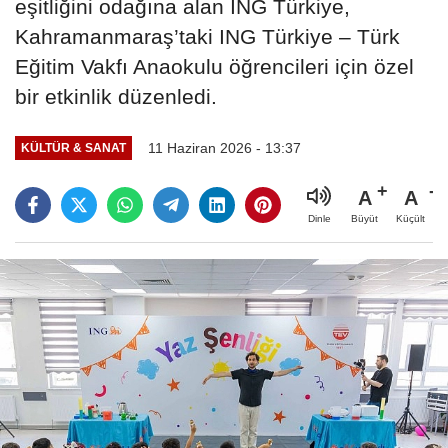
eşitliğini odağına alan ING Türkiye,
Kahramanmaraş’taki ING Türkiye – Türk
Eğitim Vakfı Anaokulu öğrencileri için özel
bir etkinlik düzenledi.
11 Haziran 2026 - 13:37
KÜLTÜR & SANAT
A
A
Büyüt
Küçült
Dinle