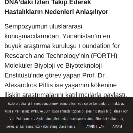
DNA’daki İzleri Takip Ederek
Hastalıkların Nedenleri Anlaşılıyor
Sempozyumun uluslararası
konuşmacılarından, Yunanistan’ın en
büyük araştırma kuruluşu Foundation for
Research and Technology’nin (FORTH)
Moleküler Biyoloji ve Biyoteknoloji
Enstitüsü’nde görev yapan Prof. Dr.
Alexandros Pittis ise yaşamın kökenine
ilişkin araştırmalarını katılımcılarla paylaştı.
Sizlere daha iyi hizmet sunabilmek adına sitemizde çerez konumlandırmaktayız.
Genom verilerini kullanarak yaşamın
Kişisel verileriniz, KVKK ve GDPR kapsamında toplanıp işlenir. Detaylı bilgi almak için
evrimsel geçmişini araştırdığını belirten
Veri Politikamızı / Aydınlatma Metnimizi inceleyebilirsiniz. Sitemizi kullanarak,
çerezleri kullanmamızı kabul etmiş olacaksınız.
AYRINTILAR
TAMAM
Yorumlar
Yorumlar
Prof. Dr. Alexandros Pittis,