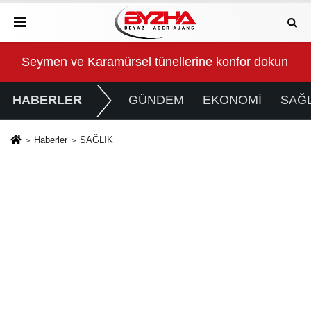
iski Artıyor mu?
Seymen ve Karamürsel tünellerine konfor dokunuşu
Kar
HABERLER
GÜNDEM
EKONOMİ
SAĞL
Haberler
SAĞLIK