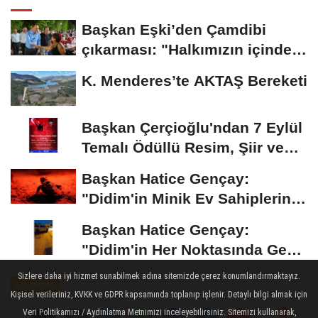
Başkan Eşki’den Çamdibi
çıkarması: "Halkımızın içinde,
Bornova’nın...
K. Menderes’te AKTAŞ Bereketi
Başkan Çerçioğlu'ndan 7 Eylül
Temalı Ödüllü Resim, Şiir ve
Kompozisyon...
Başkan Hatice Gençay:
"Didim'in Minik Ev Sahiplerine
Sahip Çıkmaya...
Başkan Hatice Gençay:
"Didim'in Her Noktasında Gece
Gündüz Sahadayız"
Sizlere daha iyi hizmet sunabilmek adına sitemizde çerez konumlandırmaktayız.
EKONOMİ
Kişisel verileriniz, KVKK ve GDPR kapsamında toplanıp işlenir. Detaylı bilgi almak için
Yayınlanma: 03 Temmuz 2026 - 12:07
Veri Politikamızı / Aydınlatma Metnimizi inceleyebilirsiniz. Sitemizi kullanarak,