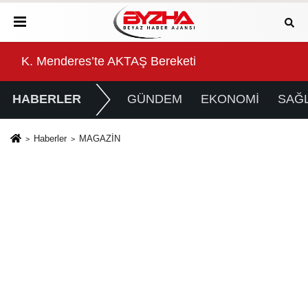
Başkan Çerçioğlu'ndan 7 Eylül Temalı Ödüllü Resim
Baş
HABERLER
GÜNDEM
EKONOMİ
SAĞL
Haberler
MAGAZİN