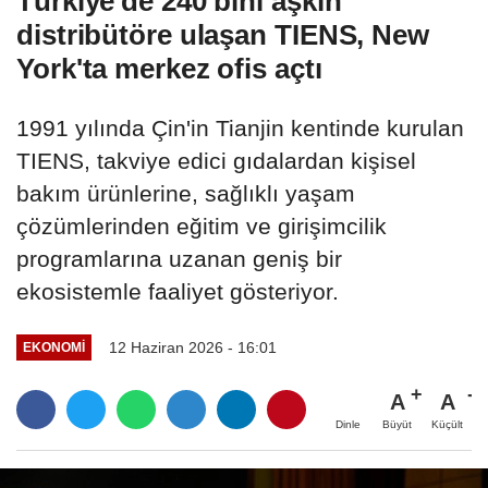
Türkiye'de 240 bini aşkın
distribütöre ulaşan TIENS, New
York'ta merkez ofis açtı
1991 yılında Çin'in Tianjin kentinde kurulan
TIENS, takviye edici gıdalardan kişisel
bakım ürünlerine, sağlıklı yaşam
çözümlerinden eğitim ve girişimcilik
programlarına uzanan geniş bir
ekosistemle faaliyet gösteriyor.
12 Haziran 2026 - 16:01
EKONOMİ
A
A
Büyüt
Küçült
Dinle