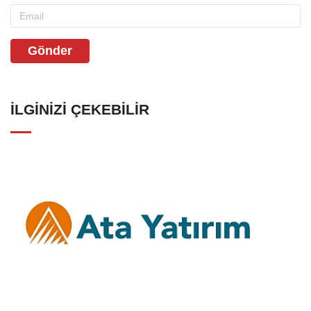
Gönder
İLGINIZI ÇEKEBILIR