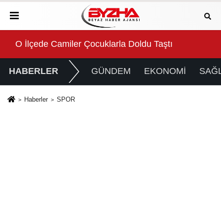
Büyükşehir’den Manavgat’a bank ve piknik masas
U
HABERLER
GÜNDEM
EKONOMİ
SAĞL
Haberler
SPOR