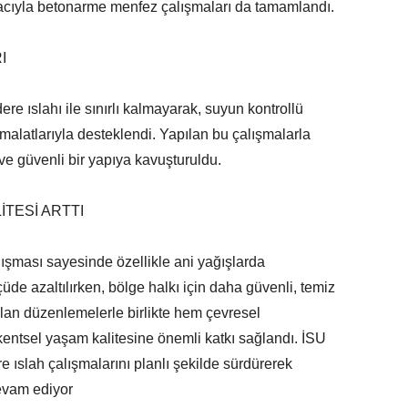
acıyla betonarme menfez çalışmaları da tamamlandı.
I
ere ıslahı ile sınırlı kalmayarak, suyun kontrollü
alatlarıyla desteklendi. Yapılan bu çalışmalarla
 ve güvenli bir yapıya kavuşturuldu.
İTESİ ARTTI
şması sayesinde özellikle ani yağışlarda
çüde azaltılırken, bölge halkı için daha güvenli, temiz
ılan düzenlemelerle birlikte hem çevresel
kentsel yaşam kalitesine önemli katkı sağlandı. İSU
 ıslah çalışmalarını planlı şekilde sürdürerek
evam ediyor