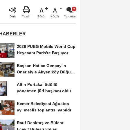
A
A
Büyüt
Küçült
Dinle
Yazdır
Yorumlar
 HABERLER
2026 PUBG Mobile World Cup
Heyecanı Paris'te Başlıyor
Başkan Hatice Gençay'ın
Önerisiyle Akyeniköy Düğün
Salonu Yıl...
Altın Portakal ödüllü
yönetmen jüri başkanı oldu
Kemer Belediyesi Ağustos
ayı meclis toplantısı yapıldı
Rauf Denktaş ve Bülent
Ecevit Bulvarı yolları