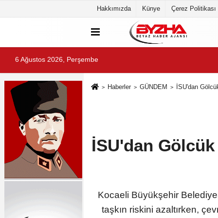
Hakkımızda
Künye
Çerez Politikası
6 Ağustos 2026, Perşembe
Haberler
GÜNDEM
İSU'dan Gölcük
İSU'dan Gölcük 
Kocaeli Büyükşehir Belediyes
taşkın riskini azaltırken, ç