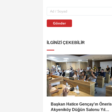
Gönder
İLGINIZI ÇEKEBILIR
Başkan Hatice Gençay'ın Öneris
Akyeniköy Düğün Salonu Yıl