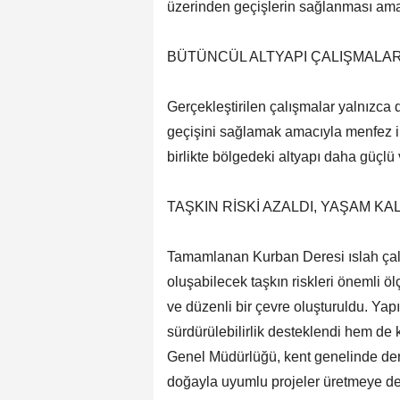
üzerinden geçişlerin sağlanması am
BÜTÜNCÜL ALTYAPI ÇALIŞMALAR
Gerçekleştirilen çalışmalar yalnızca d
geçişini sağlamak amacıyla menfez im
birlikte bölgedeki altyapı daha güçlü
TAŞKIN RİSKİ AZALDI, YAŞAM KAL
Tamamlanan Kurban Deresi ıslah çalı
oluşabilecek taşkın riskleri önemli öl
ve düzenli bir çevre oluşturuldu. Yap
sürdürülebilirlik desteklendi hem de 
Genel Müdürlüğü, kent genelinde dere
doğayla uyumlu projeler üretmeye d