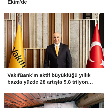
Ekim'de
VakıfBank’ın aktif büyüklüğü yıllık
bazda yüzde 28 artışla 5,8 trilyon
TL’yi aştı