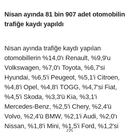
Nisan ayında 81 bin 907 adet otomobilin
trafiğe kaydı yapıldı
Nisan ayında trafiğe kaydı yapılan
otomobillerin %14,0'ı Renault, %9,9'u
Volkswagen, %7,0'ı Toyota, %6,7'si
Hyundai, %6,5'i Peugeot, %5,1'i Citroen,
%4,8'i Opel, %4,8'i TOGG, %4,7'si Fiat,
%4,5'i Skoda, %3,3'ü Kia, %3,1'i
Mercedes-Benz, %2,5'i Chery, %2,4'ü
Volvo, %2,4'ü BMW, %2,1'i Audi, %2,0'ı
Nissan, %1,8'i Mini, %1,5'i Ford, %1,2'si
(2)