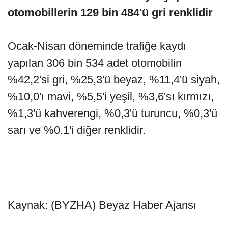
otomobillerin 129 bin 484'ü gri renklidir
Ocak-Nisan döneminde trafiğe kaydı
yapılan 306 bin 534 adet otomobilin
%42,2'si gri, %25,3'ü beyaz, %11,4'ü siyah,
%10,0'ı mavi, %5,5'i yeşil, %3,6'sı kırmızı,
%1,3'ü kahverengi, %0,3'ü turuncu, %0,3'ü
sarı ve %0,1'i diğer renklidir.
Kaynak: (BYZHA) Beyaz Haber Ajansı