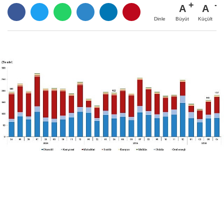
A
A
Büyüt
Küçült
Dinle