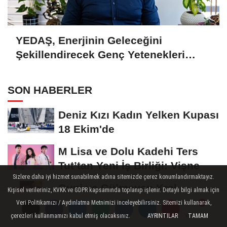
YEDAŞ, Enerjinin Geleceğini
Şekillendirecek Genç Yetenekleri
Arıyor
SON HABERLER
Deniz Kızı Kadın Yelken Kupası
18 Ekim'de
M Lisa ve Dolu Kadehi Ters
Tut’tan Yeni İş Birliği: Vişne
Sizlere daha iyi hizmet sunabilmek adına sitemizde çerez konumlandırmaktayız.
Gupi ve Gülmeyen Kral
Kişisel verileriniz, KVKK ve GDPR kapsamında toplanıp işlenir. Detaylı bilgi almak için
Türkiye'nin ilk IMAX®
Veri Politikamızı / Aydınlatma Metnimizi inceleyebilirsiniz. Sitemizi kullanarak,
animasyon filmi oluyor
çerezleri kullanmamızı kabul etmiş olacaksınız.
AYRINTILAR
TAMAM
Yorumlar
Yorumlar
Kayseri'de izdiham değil, rekor