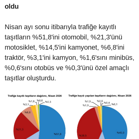
oldu
Nisan ayı sonu itibarıyla trafiğe kayıtlı
taşıtların %51,8'ini otomobil, %21,3'ünü
motosiklet, %14,5'ini kamyonet, %6,8'ini
traktör, %3,1'ini kamyon, %1,6'sını minibüs,
%0,6'sını otobüs ve %0,3'ünü özel amaçlı
taşıtlar oluşturdu.