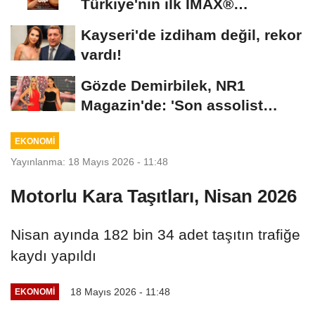
Türkiye'nin ilk IMAX®
animasyon filmi oluyor
Kayseri'de izdiham değil, rekor
vardı!
Gözde Demirbilek, NR1
Magazin'de: 'Son assolist
olarak var olacağım!'...
EKONOMİ
Yayınlanma: 18 Mayıs 2026 - 11:48
Motorlu Kara Taşıtları, Nisan 2026
Nisan ayında 182 bin 34 adet taşıtın trafiğe
kaydı yapıldı
18 Mayıs 2026 - 11:48
EKONOMİ