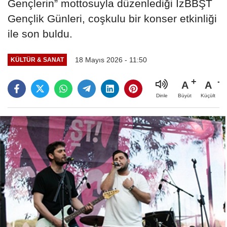
Gençlerin” mottosuyla düzenlediği İzBBŞT
Gençlik Günleri, coşkulu bir konser etkinliği
ile son buldu.
18 Mayıs 2026 - 11:50
KÜLTÜR & SANAT
A
A
Büyüt
Küçült
Dinle