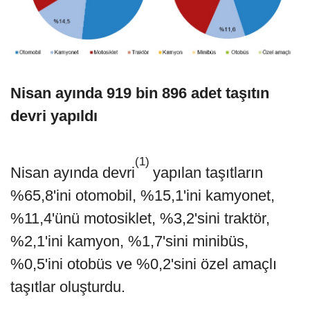
Nisan ayında 919 bin 896 adet taşıtın
devri yapıldı
(1)
Nisan ayında devri
yapılan taşıtların
%65,8'ini otomobil, %15,1'ini kamyonet,
%11,4'ünü motosiklet, %3,2'sini traktör,
%2,1'ini kamyon, %1,7'sini minibüs,
%0,5'ini otobüs ve %0,2'sini özel amaçlı
taşıtlar oluşturdu.