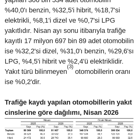
%40,0'ı benzin, %32,5'i hibrit, %18,7'si
elektrikli, %8,1'i dizel ve %0,7'si LPG
yakıtlıdır. Nisan ayı sonu itibarıyla trafiğe
kayıtlı 17 milyon 697 bin 89 adet otomobilin
ise %32,2'si dizel, %31,0'ı benzin, %29,6'sı
LPG, %4,5'i hibrit ve %2,4'ü elektriklidir.
(3)
Yakıt türü bilinmeyen
otomobillerin oranı
ise %0,2'dir.
Trafiğe kaydı yapılan otomobillerin yakıt
cinslerine göre dağılımı, Nisan 2026