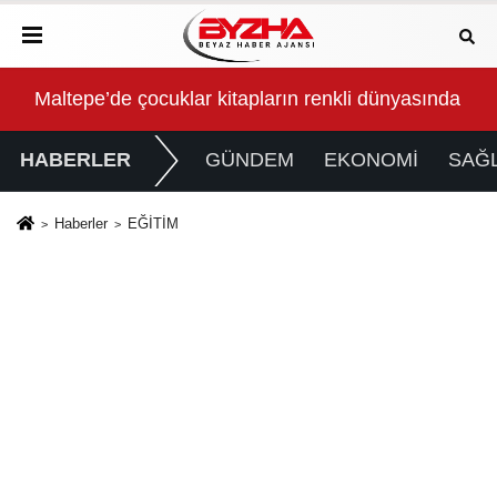
pimizin”
altepe’de çocuklar kitapların renkli dünyasında buluştu
VakıfBank
HABERLER
GÜNDEM
EKONOMİ
SAĞL
Haberler
EĞİTİM