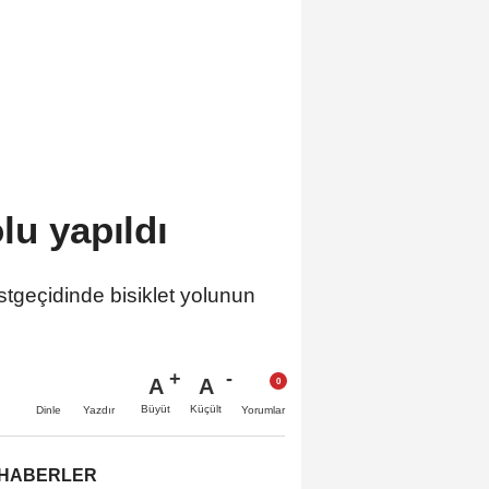
lu yapıldı
tgeçidinde bisiklet yolunun
A
A
Büyüt
Küçült
Dinle
Yazdır
Yorumlar
 HABERLER