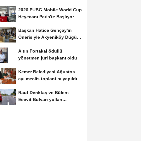
2026 PUBG Mobile World Cup
Heyecanı Paris'te Başlıyor
Başkan Hatice Gençay'ın
Önerisiyle Akyeniköy Düğün
Salonu Yıl...
Altın Portakal ödüllü
yönetmen jüri başkanı oldu
Kemer Belediyesi Ağustos
ayı meclis toplantısı yapıldı
Rauf Denktaş ve Bülent
Ecevit Bulvarı yolları
asfaltlanıyor