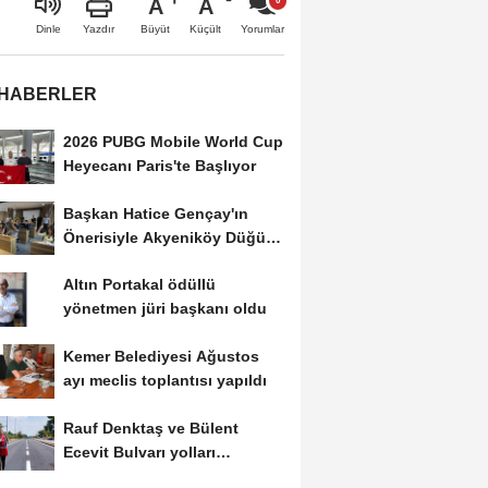
A
A
Büyüt
Küçült
Dinle
Yazdır
Yorumlar
 HABERLER
2026 PUBG Mobile World Cup
Heyecanı Paris'te Başlıyor
Başkan Hatice Gençay'ın
Önerisiyle Akyeniköy Düğün
Salonu Yıl...
Altın Portakal ödüllü
yönetmen jüri başkanı oldu
Kemer Belediyesi Ağustos
ayı meclis toplantısı yapıldı
Rauf Denktaş ve Bülent
Ecevit Bulvarı yolları
asfaltlanıyor