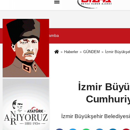
Hakkımızda
Künye
Çerez Politikası
5 Ağustos 2026, Çarşamba
Haberler
GÜNDEM
İzmir Büyükşeh
İzmir Büyü
Cumhuriy
İzmir Büyükşehir Belediyesi,