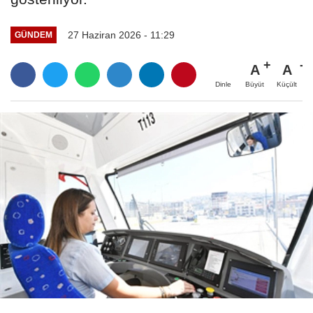
27 Haziran 2026 - 11:29
GÜNDEM
A
A
Büyüt
Küçült
Dinle