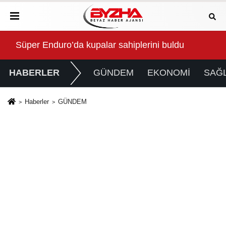
Anne Şehir yaz akşamlarında “Arabesk” rüzgârı esti
Baş
HABERLER
GÜNDEM
EKONOMİ
SAĞL
Haberler
GÜNDEM