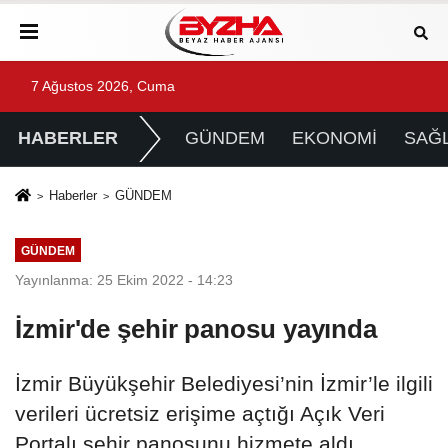
7 Ağustos 2026, Cuma
HABERLER
GÜNDEM
EKONOMİ
SAĞL
Haberler
GÜNDEM
GÜNDEM
Yayınlanma: 25 Ekim 2022 - 14:23
İzmir'de şehir panosu yayında
İzmir Büyükşehir Belediyesi’nin İzmir’le ilgili
verileri ücretsiz erişime açtığı Açık Veri
Portalı şehir panosunu hizmete aldı.