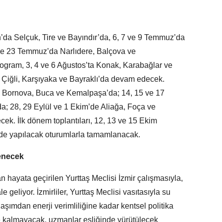
n’da Selçuk, Tire ve Bayındır’da, 6, 7 ve 9 Temmuz’da
ve 23 Temmuz’da Narlıdere, Balçova ve
ogram, 3, 4 ve 6 Ağustos’ta Konak, Karabağlar ve
 Çiğli, Karşıyaka ve Bayraklı’da devam edecek.
e Bornova, Buca ve Kemalpaşa’da; 14, 15 ve 17
a; 28, 29 Eylül ve 1 Ekim’de Aliağa, Foça ve
ek. İlk dönem toplantıları, 12, 13 ve 15 Ekim
i’de yapılacak oturumlarla tamamlanacak.
lenecek
n hayata geçirilen Yurttaş Meclisi İzmir çalışmasıyla,
e geliyor. İzmirliler, Yurttaş Meclisi vasıtasıyla su
aşımdan enerji verimliliğine kadar kentsel politika
e kalmayacak, uzmanlar eşliğinde yürütülecek