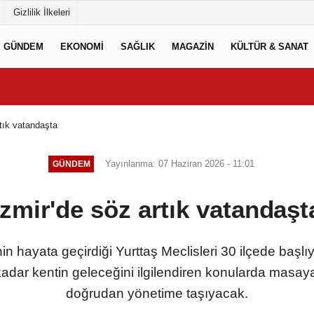
Gizlilik İlkeleri
GÜNDEM
EKONOMİ
SAĞLIK
MAGAZİN
KÜLTÜR & SANAT
rtık vatandaşta
Yayınlanma: 07 Haziran 2026 - 11:01
GÜNDEM
İzmir'de söz artık vatandaşt
n hayata geçirdiği Yurttaş Meclisleri 30 ilçede başlıy
kadar kentin geleceğini ilgilendiren konularda masaya
doğrudan yönetime taşıyacak.