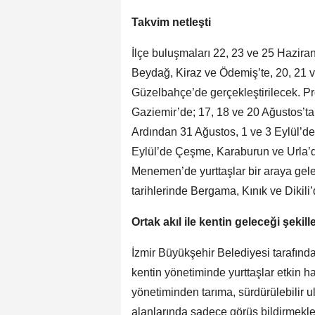
Takvim netleşti
İlçe buluşmaları 22, 23 ve 25 Hazira
Beydağ, Kiraz ve Ödemiş’te, 20, 21 
Güzelbahçe’de gerçekleştirilecek. Pr
Gaziemir’de; 17, 18 ve 20 Ağustos’ta
Ardından 31 Ağustos, 1 ve 3 Eylül’d
Eylül’de Çeşme, Karaburun ve Urla’d
Menemen’de yurttaşlar bir araya gelec
tarihlerinde Bergama, Kınık ve Dikil
Ortak akıl ile kentin geleceği şekil
İzmir Büyükşehir Belediyesi tarafında
kentin yönetiminde yurttaşlar etkin hal
yönetiminden tarıma, sürdürülebilir ul
alanlarında sadece görüş bildirmekl