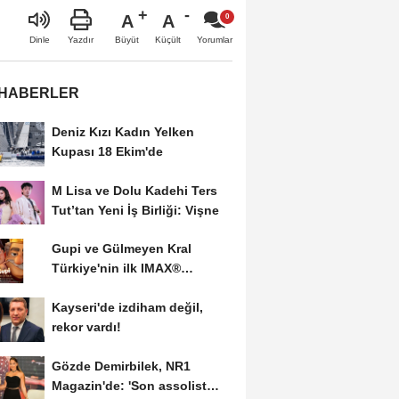
A
A
Büyüt
Küçült
Dinle
Yazdır
Yorumlar
 HABERLER
Deniz Kızı Kadın Yelken
Kupası 18 Ekim'de
M Lisa ve Dolu Kadehi Ters
Tut’tan Yeni İş Birliği: Vişne
Gupi ve Gülmeyen Kral
Türkiye'nin ilk IMAX®
animasyon filmi oluyor
Kayseri'de izdiham değil,
rekor vardı!
Gözde Demirbilek, NR1
Magazin'de: 'Son assolist