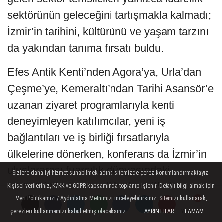
sektörünün geleceğini tartışmakla kalmadı;
İzmir’in tarihini, kültürünü ve yaşam tarzını
da yakından tanıma fırsatı buldu.
Efes Antik Kenti’nden Agora’ya, Urla’dan
Çeşme’ye, Kemeraltı’ndan Tarihi Asansör’e
uzanan ziyaret programlarıyla kenti
deneyimleyen katılımcılar, yeni iş
bağlantıları ve iş birliği fırsatlarıyla
ülkelerine dönerken, konferans da İzmir’in
uluslararası fuarcılık dünyasındaki
Sizlere daha iyi hizmet sunabilmek adına sitemizde çerez konumlandırmaktayız.
görünürlüğüne önemli katkı sağladı.
Kişisel verileriniz, KVKK ve GDPR kapsamında toplanıp işlenir. Detaylı bilgi almak için
Veri Politikamızı / Aydınlatma Metnimizi inceleyebilirsiniz. Sitemizi kullanarak,
çerezleri kullanmamızı kabul etmiş olacaksınız.
AYRINTILAR
TAMAM
Yorumlar
Yorumlar