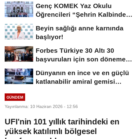
Buluşuyor
Genç KOMEK Yaz Okulu
Öğrencileri “Şehrin Kalbinde
Yolculuk” Yaptı
Beyin sağlığı anne karnında
başlıyor!
Forbes Türkiye 30 Altı 30
başvuruları için son dönemece
girildi!
Dünyanın en ince ve en güçlü
katlanabilir amiral gemisi
HONOR Magic...
GÜNDEM
Yayınlanma: 10 Haziran 2026 - 12:56
UFI'nin 101 yıllık tarihindeki en
yüksek katılımlı bölgesel